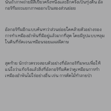
นั้นถ้าภาพถ่ายมีสีเขียวครึ่งหนึ่งและอีกครึ่งเป็นทุ่งดิน อัล
กอริทึมจะแยกภาพออกเป็นสองส่วนย่อย
อัลกอริทึมอีกแบบค้นหาว่าส่วนย่อยใดคล้ายตัวอย่างของ
การทำเหมืองอำพันที่มีอยู่แล้วมากที่สุด โดยมีรูปแบบหลุม
ในดินที่ชัดเจนเหมือนรอยแผลฝีดาษ
สุดท้าย นักข่าวตรวจสอบตัวอย่างที่อัลกอริทึมพบเพื่อให้
แน่ใจว่าแท้จริงแล้วสิ่งที่อัลกอริทึมคิดว่าดูเหมือนการทำ
เหมืองอำพันไม่ใช่อย่างอื่น เช่น การตัดไม้ทำลายป่า