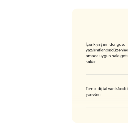
İçerik yaşam döngüsü:
yaz/sınıflandır/düzenle/
amaca uygun hale getir
kaldır
Temel dijital varlık/ses
yönetimi
Basılı yayıncılığı deste