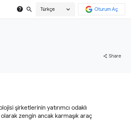
help
search
expand_more
Türkçe
Oturum Aç
share
Share
ojisi şirketlerinin yatırımcı odaklı
 olarak zengin ancak karmaşık araç