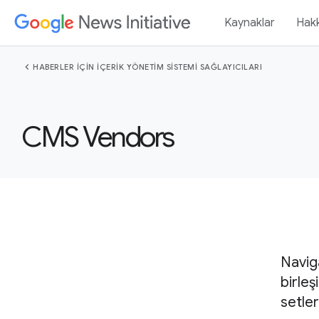
Kaynaklar
Hak
chevron_left
HABERLER IÇIN IÇERIK YÖNETIM SISTEMI SAĞLAYICILARI
CMS Vendors
Naviga
birle
setler