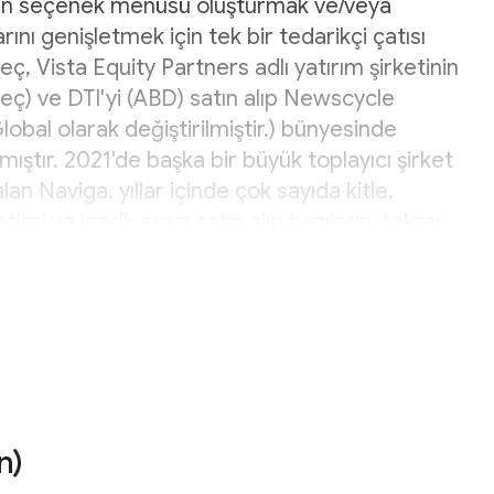
an seçenek menüsü oluşturmak ve/veya
arını genişletmek için tek bir tedarikçi çatısı
reç, Vista Equity Partners adlı yatırım şirketinin
eç) ve DTI'yi (ABD) satın alıp Newscycle
lobal olarak değiştirilmiştir.) bünyesinde
mıştır. 2021'de başka bir büyük toplayıcı şirket
lan Naviga, yıllar içinde çok sayıda kitle,
imi ve içerik aracı satın alıp bazılarını tekrar
 en dikkat çekeni ise Naviga'nın Infomaker'ı
ır. Böylece, "Naviga Content Platform"un
rketin genel merkezi şu anda Bloomington
edir ancak Kuzey Amerika, Avrupa, Hindistan,
'da da ofisleri vardır.
n)
iş kapsamlı Content Engagement Platform'u