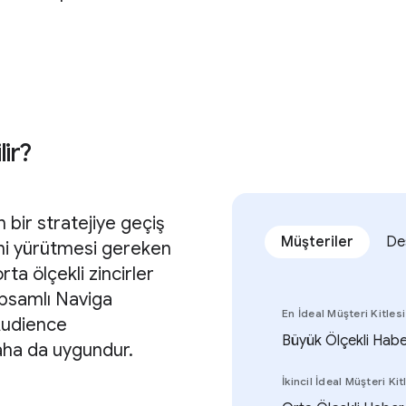
lir?
 bir stratejiye geçiş
Müşteriler
De
ini yürütmesi gereken
ta ölçekli zincirler
apsamlı Naviga
En İdeal Müşteri Kitlesi
Audience
Büyük Ölçekli Habe
aha da uygundur.
İkincil İdeal Müşteri Kit