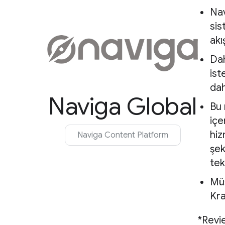
Nav
sis
akı
Dah
ist
dah
Naviga Global
Bu 
içe
hiz
Naviga Content Platform
şek
tek
Müş
Kra
*Revi