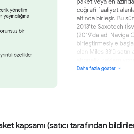
paket veya en azınd
coğrafi faaliyet alanl
içerik yönetim
r yayıncılığına
altında birleşir. Bu sü
2013'te Saxotech (İsv
sorunsuz bir
(2019'da adı Naviga G
birleştirmesiyle başla
olan Miles 33'ü satın a
ıntılı özellikler
abonelik, reklam yönet
satmıştır.
Daha fazla göster
Bu inceleme açısından
(İsveç) satın almasıd
temeli atılmıştır. Şi
(Minneapolis), ABD'd
Avustralya ve Singapur
aket kapsamı (satıcı tarafından bildirile
Naviga'nın daha gen