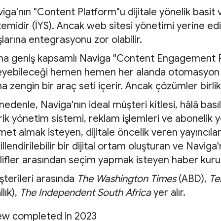
iga'nın "Content Platform"u dijitale yönelik basit
temidir (İYS). Ancak web sitesi yönetimi yerine ed
şlarına entegrasyonu zor olabilir.
a geniş kapsamlı Naviga "Content Engagement Pla
eyebileceği hemen hemen her alanda otomasyon su
a zengin bir araç seti içerir. Ancak çözümler birlik
nedenle, Naviga'nın ideal müşteri kitlesi, hâlâ basıl
rik yönetim sistemi, reklam işlemleri ve abonelik y
met almak isteyen, dijitale öncelik veren yayıncılar
illendirilebilir bir dijital ortam oluşturan ve Naviga
lifler arasından seçim yapmak isteyen haber kurulu
terileri arasında
The Washington Times
(ABD),
Te
llık),
The Independent South Africa
yer alır.
ew completed in 2023