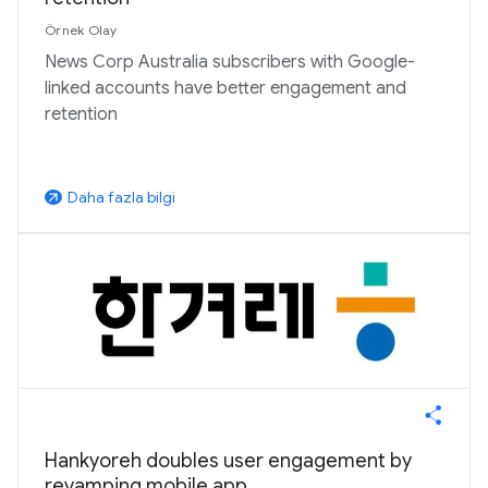
Örnek Olay
News Corp Australia subscribers with Google-
linked accounts have better engagement and
retention
Daha fazla bilgi
arrow_outward
Hankyoreh doubles user engagement by
revamping mobile app