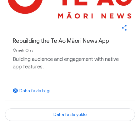
Rebuilding the Te Ao Māori News App
Örnek Olay
Building audience and engagement with native
app features.
Daha fazla bilgi
arrow_outward
Daha fazla yükle