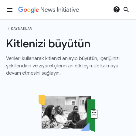
help
search
menu
chevron_left
KAYNAKLAR
Kitlenizi büyütün
Verileri kullanarak kitlenizi anlayıp büyütün, içeriğinizi
şekillendirin ve ziyaretçilerinizin etkileşimde kalmaya
devam etmesini sağlayın.