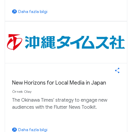
Daha fazla bilgi
arrow_outward
New Horizons for Local Media in Japan
Örnek Olay
The Okinawa Times' strategy to engage new
audiences with the Flutter News Toolkit.
Daha fazla bilgi
arrow_outward