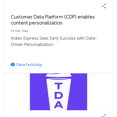
Customer Data Platform (CDP) enables
content personalization
Örnek Olay
Indian Express Sees Early Success with Data-
Driven Personalization
Daha fazla bilgi
arrow_outward