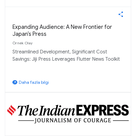
Expanding Audience: A New Frontier for
Japan’s Press
Örnek Olay
Streamlined Development, Significant Cost
Savings: Jiji Press Leverages Flutter News Toolkit
Daha fazla bilgi
arrow_outward