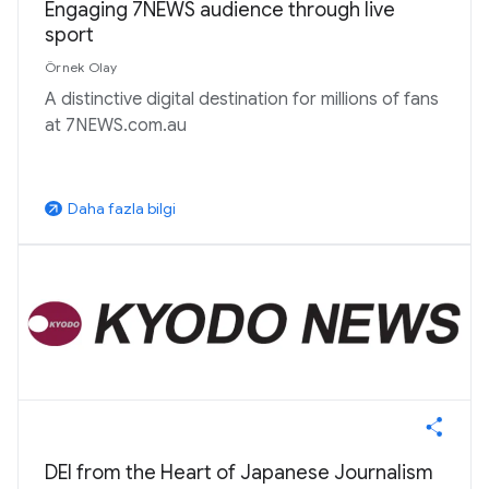
Engaging 7NEWS audience through live
sport
Örnek Olay
A distinctive digital destination for millions of fans
at 7NEWS.com.au
Daha fazla bilgi
arrow_outward
DEI from the Heart of Japanese Journalism