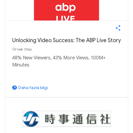
Unlocking Video Success: The ABP Live Story
Örnek Olay
48% New Viewers, 43% More Views, 100M+
Minutes
Daha fazla bilgi
arrow_outward