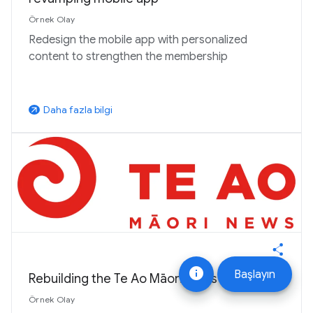
Örnek Olay
Redesign the mobile app with personalized
content to strengthen the membership
Daha fazla bilgi
arrow_outward
info
Başlayın
Rebuilding the Te Ao Māori News App
Örnek Olay