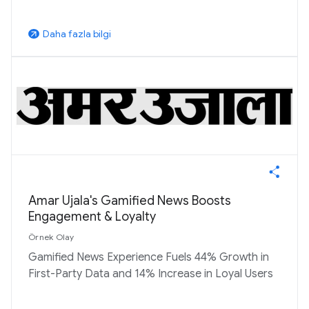
Daha fazla bilgi
arrow_outward
Amar Ujala's Gamified News Boosts
Engagement & Loyalty
Örnek Olay
Gamified News Experience Fuels 44% Growth in
First-Party Data and 14% Increase in Loyal Users