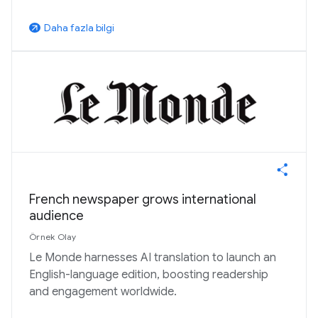
Daha fazla bilgi
arrow_outward
French newspaper grows international
audience
Örnek Olay
Le Monde harnesses AI translation to launch an
English-language edition, boosting readership
and engagement worldwide.