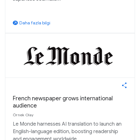
Daha fazla bilgi
arrow_outward
French newspaper grows international
audience
Örnek Olay
Le Monde harnesses AI translation to launch an
English-language edition, boosting readership
and engagement worldwide.