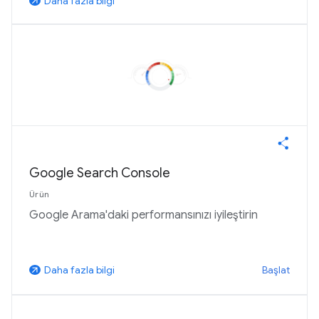
Daha fazla bilgi
arrow_outward
Google Search Console
Ürün
Google Arama'daki performansınızı iyileştirin
Başlat
Daha fazla bilgi
arrow_outward