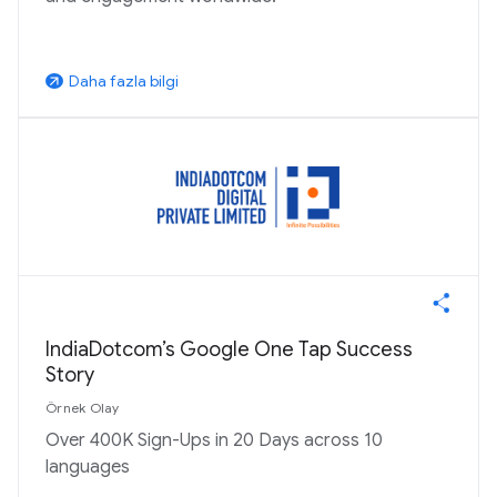
Daha fazla bilgi
arrow_outward
IndiaDotcom’s Google One Tap Success
Story
Örnek Olay
Over 400K Sign-Ups in 20 Days across 10
languages