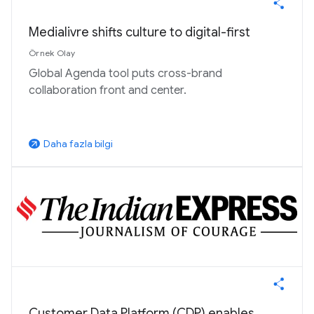
Medialivre shifts culture to digital-first
Örnek Olay
Global Agenda tool puts cross-brand
collaboration front and center.
Daha fazla bilgi
arrow_outward
Customer Data Platform (CDP) enables