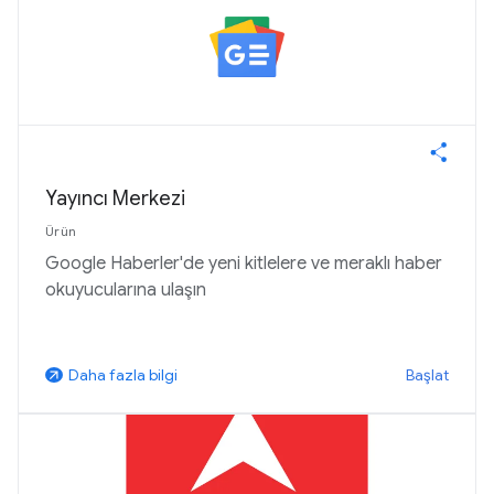
Yayıncı Merkezi
Ürün
Google Haberler'de yeni kitlelere ve meraklı haber
okuyucularına ulaşın
Başlat
Daha fazla bilgi
arrow_outward