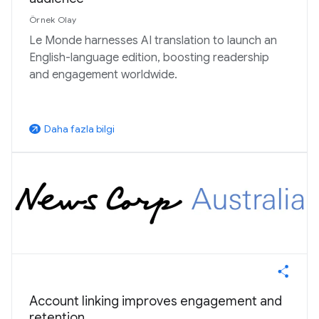
Örnek Olay
Le Monde harnesses AI translation to launch an
English-language edition, boosting readership
and engagement worldwide.
Daha fazla bilgi
arrow_outward
Account linking improves engagement and
retention