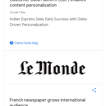
content personalization
Örnek Olay
Indian Express Sees Early Success with Data-
Driven Personalization
Daha fazla bilgi
arrow_outward
French newspaper grows international
audience