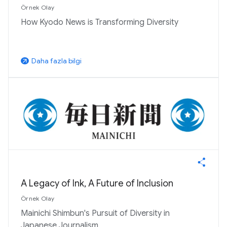
Örnek Olay
How Kyodo News is Transforming Diversity
Daha fazla bilgi
arrow_outward
A Legacy of Ink, A Future of Inclusion
Örnek Olay
Mainichi Shimbun's Pursuit of Diversity in
Japanese Journalism