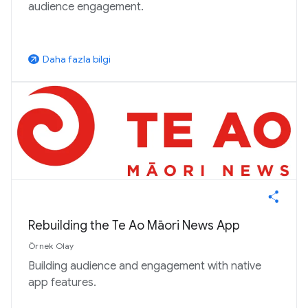
audience engagement.
Daha fazla bilgi
arrow_outward
Rebuilding the Te Ao Māori News App
Örnek Olay
Building audience and engagement with native
app features.