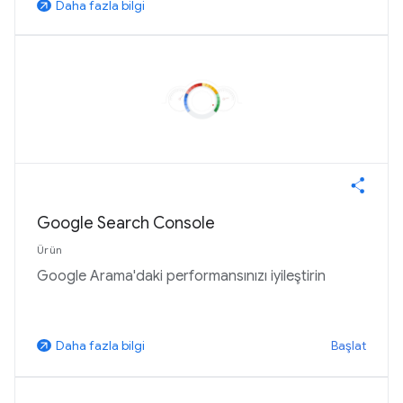
Daha fazla bilgi
arrow_outward
Google Search Console
Ürün
Google Arama'daki performansınızı iyileştirin
Başlat
Daha fazla bilgi
arrow_outward