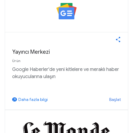
Yayıncı Merkezi
Ürün
Google Haberler'de yeni kitlelere ve meraklı haber
okuyucularına ulaşın
Başlat
Daha fazla bilgi
arrow_outward