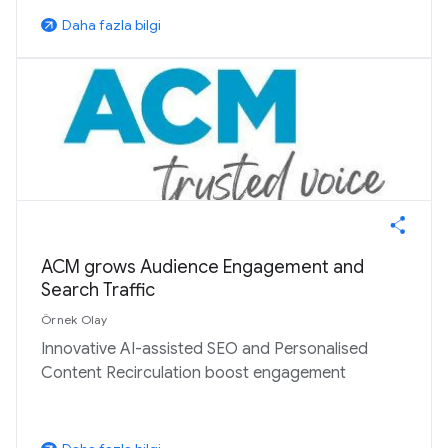
Daha fazla bilgi
arrow_outward
ACM grows Audience Engagement and
Search Traffic
Örnek Olay
Innovative AI-assisted SEO and Personalised
Content Recirculation boost engagement