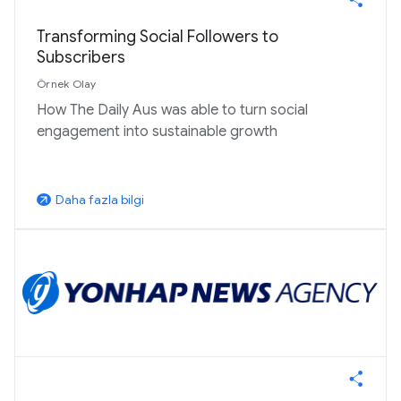
Transforming Social Followers to
Subscribers
Örnek Olay
How The Daily Aus was able to turn social
engagement into sustainable growth
Daha fazla bilgi
arrow_outward