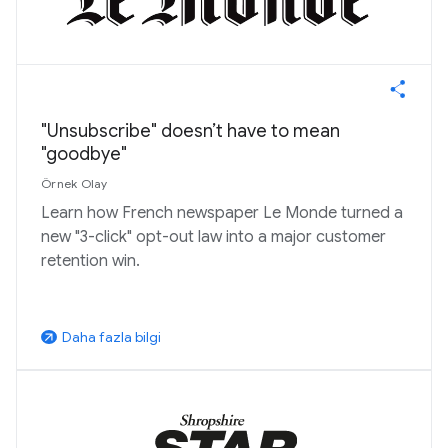
"Unsubscribe" doesn’t have to mean
"goodbye"
Örnek Olay
Learn how French newspaper Le Monde turned a
new "3-click" opt-out law into a major customer
retention win.
Daha fazla bilgi
arrow_outward