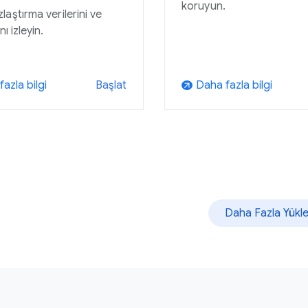
koruyun.
aştırma verilerini ve
nı izleyin.
azla bilgi
Daha fazla bilgi
Başlat
arrow_outward
Daha Fazla Yükl