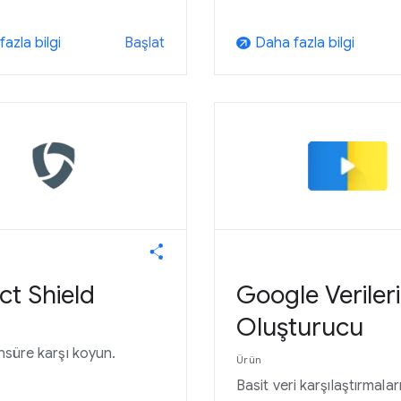
azla bilgi
Daha fazla bilgi
Başlat
arrow_outward
ct Shield
Google Veriler
Oluşturucu
ansüre karşı koyun.
Ürün
Basit veri karşılaştırmaları