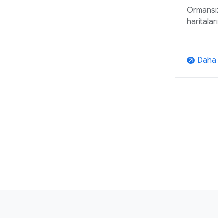
Ormansızl
haritaları
Daha f
arrow_outward