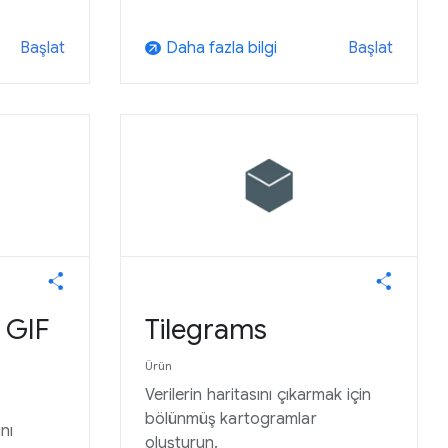
Daha fazla bilgi
Başlat
Başlat
arrow_outward
i GIF
Tilegrams
Ürün
Verilerin haritasını çıkarmak için
bölünmüş kartogramlar
nı
oluşturun.