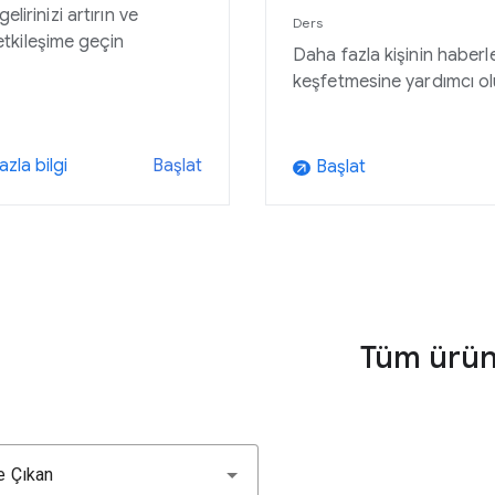
lirinizi artırın ve
Ders
 etkileşime geçin
Daha fazla kişinin haberle
keşfetmesine yardımcı ol
zla bilgi
Başlat
Başlat
arrow_outward
Tüm ürü
e Çıkan