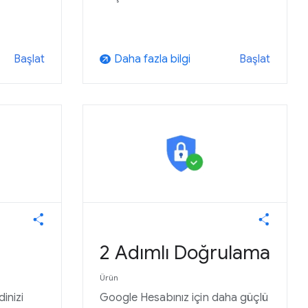
Daha fazla bilgi
Başlat
Başlat
arrow_outward
2 Adımlı Doğrulama
Ürün
dinizi
Google Hesabınız için daha güçlü