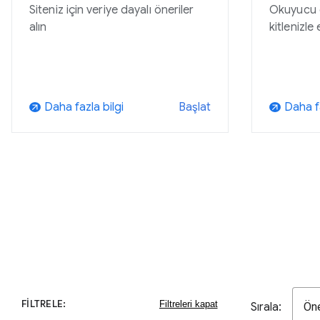
Siteniz için veriye dayalı öneriler
Okuyucu ge
alın
kitlenizle
Daha fazla bilgi
Daha fa
Başlat
arrow_outward
arrow_outward
FILTRELE:
Sırala:
Ön