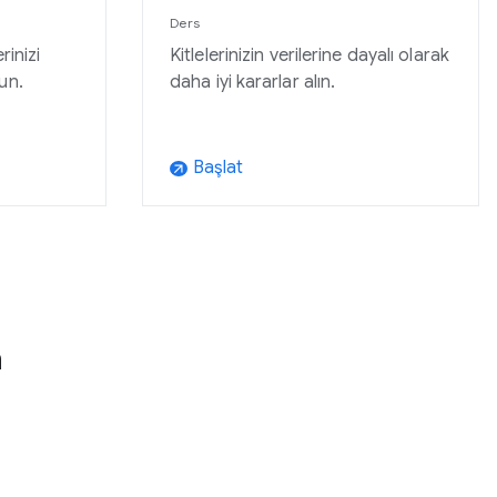
Ders
rinizi
Kitlelerinizin verilerine dayalı olarak
un.
daha iyi kararlar alın.
Başlat
arrow_outward
n