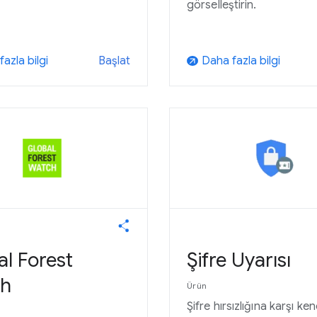
görselleştirin.
azla bilgi
Daha fazla bilgi
Başlat
arrow_outward
l Forest
Şifre Uyarısı
h
Ürün
Şifre hırsızlığına karşı ken