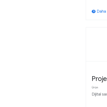
Daha f
arrow_outward
Proje
Ürün
Dijital s