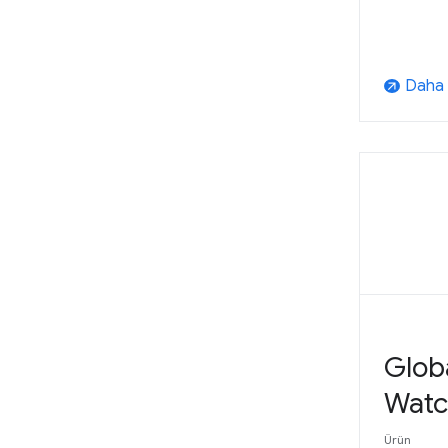
Daha f
arrow_outward
Globa
Watc
Ürün