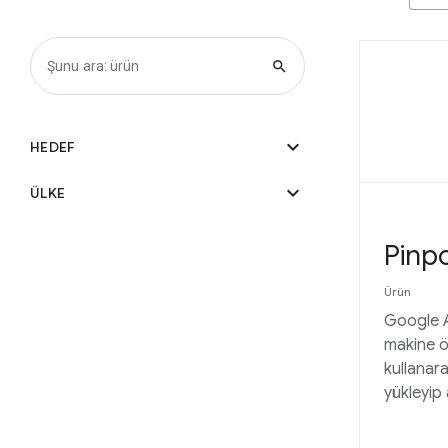
search
expand_more
HEDEF
expand_more
ÜLKE
Pinpo
Ürün
Google 
makine ö
kullanar
yükleyip 