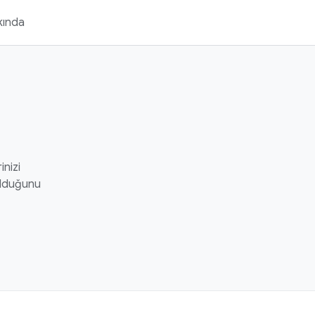
kında
inizi
 olduğunu