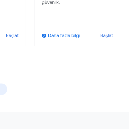
güvenlik.
Daha fazla bilgi
Başlat
Başlat
arrow_outward
e