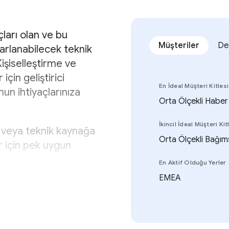
çları olan ve bu
Müşteriler
De
arlanabilecek teknik
Kişiselleştirme ve
için geliştirici
En İdeal Müşteri Kitlesi
un ihtiyaçlarınıza
Orta Ölçekli Haber 
İkincil İdeal Müşteri Kit
ne veya teknik kaynağa
Orta Ölçekli Bağım
r için pek uygun
En Aktif Olduğu Yerler
EMEA