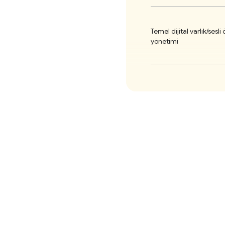
Temel dijital varlık/ses
yönetimi
Basılı yayıncılığı deste
Basit sosyal medya yeni
İsteğe bağlı modüller:
formlar/anketler/sosyal
vb.