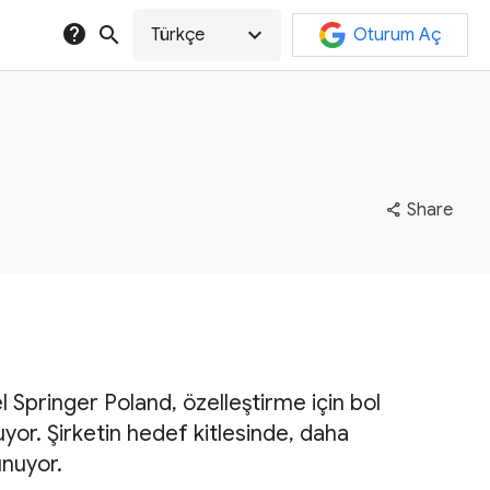
help
search
expand_more
Türkçe
Oturum Aç
share
Share
el Springer Poland, özelleştirme için bol
or. Şirketin hedef kitlesinde, daha
unuyor.