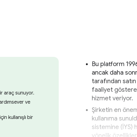
Bu platform 1996
ancak daha sonr
tarafından satın
faaliyet göster
bir araç sunuyor.
hizmet veriyor.
 yardımsever ve
Şirketin en önem
in kullanışlı bir
kullanıma sunul
sistemine (İYS)
yönelik özellikle