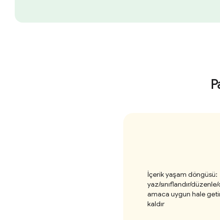
P
İçerik yaşam döngüsü:
yaz/sınıflandır/düzenle/
amaca uygun hale getir
kaldır