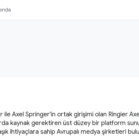
kında
r ile Axel Springer'in ortak girişimi olan Ringier Ax
rda kaynak gerektiren üst düzey bir platform sunuy
ık ihtiyaçlara sahip Avrupalı medya şirketleri bul