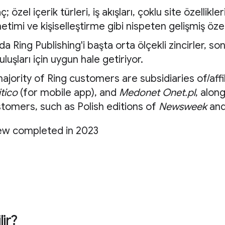
ç; özel içerik türleri, iş akışları, çoklu site özellikle
etimi ve kişiselleştirme gibi nispeten gelişmiş özel
da Ring Publishing'i başta orta ölçekli zincirler, s
uluşları için uygun hale getiriyor.
ajority of Ring customers are subsidiaries of/affil
itico
(for mobile app), and
Medonet Onet.pl
, alon
tomers, such as Polish editions of
Newsweek
an
ew completed in 2023
lir?