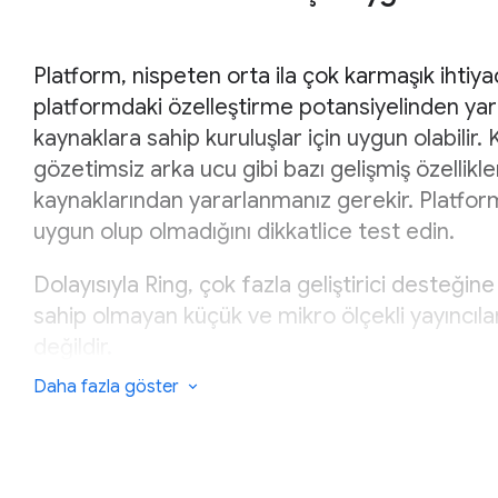
Platform, nispeten orta ila çok karmaşık ihtiya
platformdaki özelleştirme potansiyelinden yar
kaynaklara sahip kuruluşlar için uygun olabilir. 
gözetimsiz arka ucu gibi bazı gelişmiş özellikler 
kaynaklarından yararlanmanız gerekir. Platform
uygun olup olmadığını dikkatlice test edin.
Dolayısıyla Ring, çok fazla geliştirici desteği
sahip olmayan küçük ve mikro ölçekli yayıncıla
değildir.
Daha fazla göster