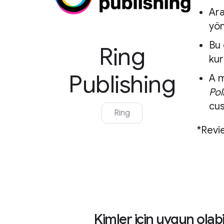
Ara
yön
Bu 
Ring
kur
Publishing
A m
Pol
cus
Ring
*Revi
Kimler için uygun olabi