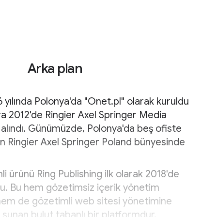
Arka plan
 yılında Polonya'da "Onet.pl" olarak kuruldu
a 2012'de Ringier Axel Springer Media
 alındı. Günümüzde, Polonya'da beş ofiste
en Ringier Axel Springer Poland bünyesinde
li ürünü Ring Publishing ilk olarak 2018'de
du. Bu hem gözetimsiz içerik yönetim
 hem de gözetimli web sitesi yönetimine
r sunan bulut tabanlı bir platformdur.