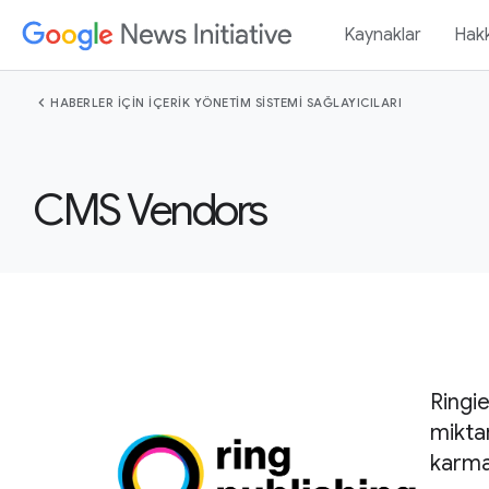
Kaynaklar
Hak
chevron_left
HABERLER IÇIN IÇERIK YÖNETIM SISTEMI SAĞLAYICILARI
CMS Vendors
Ringie
mikta
karmaş