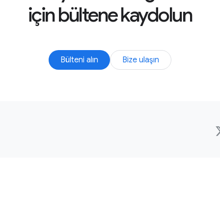
için bültene kaydolun
Bülteni alın
Bize ulaşın