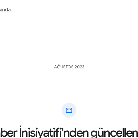
kında
AĞUSTOS 2023
mail
er İnisiyatifi'nden güncelle