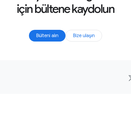
için bültene kaydolun
Bülteni alın
Bize ulaşın