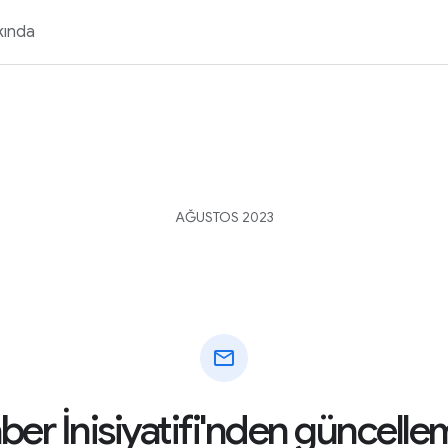
kında
AĞUSTOS 2023
mail
er İnisiyatifi'nden güncelle