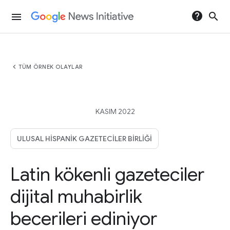
help
search
menu
chevron_left
TÜM ÖRNEK OLAYLAR
KASIM 2022
ULUSAL HISPANIK GAZETECILER BIRLIĞI
Latin kökenli gazeteciler
dijital muhabirlik
becerileri ediniyor