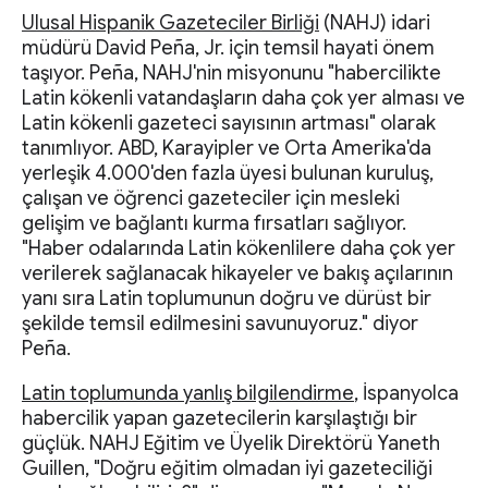
Ulusal Hispanik Gazeteciler Birliği
(NAHJ) idari
müdürü David Peña, Jr. için temsil hayati önem
taşıyor. Peña, NAHJ'nin misyonunu "habercilikte
Latin kökenli vatandaşların daha çok yer alması ve
Latin kökenli gazeteci sayısının artması" olarak
tanımlıyor. ABD, Karayipler ve Orta Amerika'da
yerleşik 4.000'den fazla üyesi bulunan kuruluş,
çalışan ve öğrenci gazeteciler için mesleki
gelişim ve bağlantı kurma fırsatları sağlıyor.
"Haber odalarında Latin kökenlilere daha çok yer
verilerek sağlanacak hikayeler ve bakış açılarının
yanı sıra Latin toplumunun doğru ve dürüst bir
şekilde temsil edilmesini savunuyoruz." diyor
Peña.
Latin toplumunda yanlış bilgilendirme
, İspanyolca
habercilik yapan gazetecilerin karşılaştığı bir
güçlük. NAHJ Eğitim ve Üyelik Direktörü Yaneth
Guillen, "Doğru eğitim olmadan iyi gazeteciliği