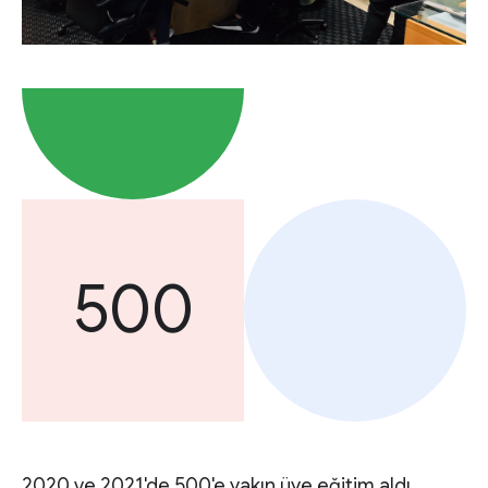
500
2020 ve 2021'de 500'e yakın üye eğitim aldı