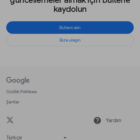
güncellemeler almak için bültene
kaydolun
Bülteni alın
Bize ulaşın
Gizlilik Politikası
Şartlar
help
Yardım
Türkçe