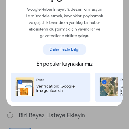
Google Haber İnisiyatifi; dezenformasyon
Kullanıcılardan reklam
ile mücadele etmek, kaynakları paylaşmak
engelleyicileri devre dışı
ve çeşitlilik barındıran yenilikçi bir haber
ekosistemi oluşturmak için yayıncılar ve
bırakmalarını istemenin en iyi
gazetecilerle birlikte çalışır.
yolu hangisidir?
Daha fazla bilgi
En popüler kaynaklarımız
Bizi İzin Verilenler Listenize Ekleyin
Ders
Ders
Reklam Engelleyiciyi Devre Dışı Bırakın
1
2
Verification: Google
Goog
Image Search
Imag
Pro,
Reklamlara İzin Verin
Bizi Beyaz Listeye Ekleyin