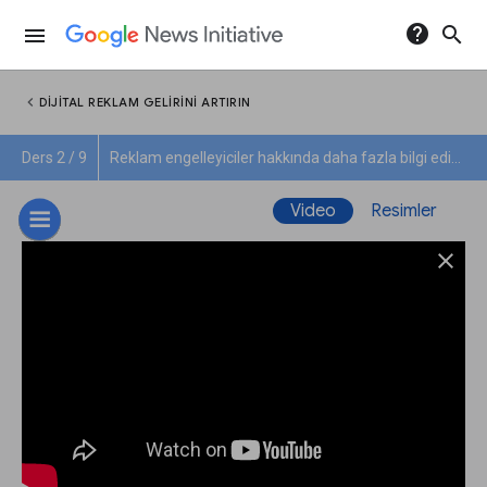
help
search
menu
chevron_left
DIJITAL REKLAM GELIRINI ARTIRIN
Ders 2 / 9
Reklam engelleyiciler hakkında daha fazla bilgi edinin
Video
Resimler
close