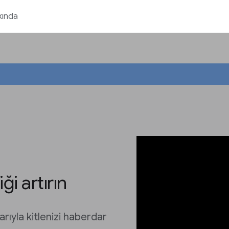
kında
ği artırın
arıyla kitlenizi haberdar