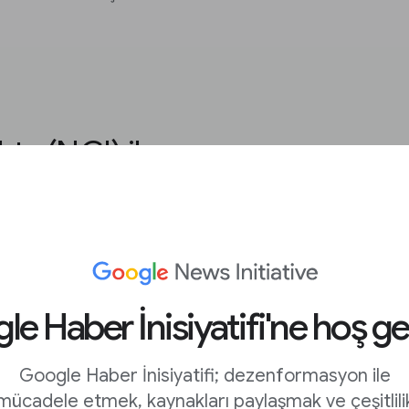
s (NCI) ile
nizi görün
ytics verilerinizi analiz
menize yardımcı olur.
e Haber İnisiyatifi'ne hoş ge
sights'a bağlayın.
Google Haber İnisiyatifi; dezenformasyon ile
mücadele etmek, kaynakları paylaşmak ve çeşitlili