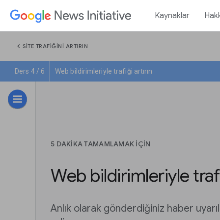
Kaynaklar
Hak
chevron_left
SITE TRAFIĞINI ARTIRIN
Ders 4 / 6
Web bildirimleriyle trafiği artırın
5 DAKIKA TAMAMLAMAK IÇIN
Web bildirimleriyle trafi
Anlık olarak gönderdiğiniz haber uyarıl