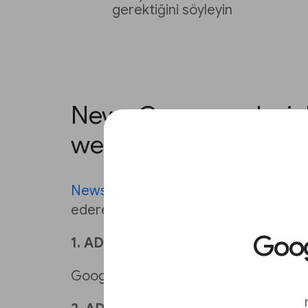
gerektiğini söyleyin
News Consumer Insight
web bildirimleri trafiği
News Consumer Insights
, Google Anal
ederek ziyaret başına sayfaları büyüt
Googl
1. ADIM
Google Analytics'i, News Consumer In