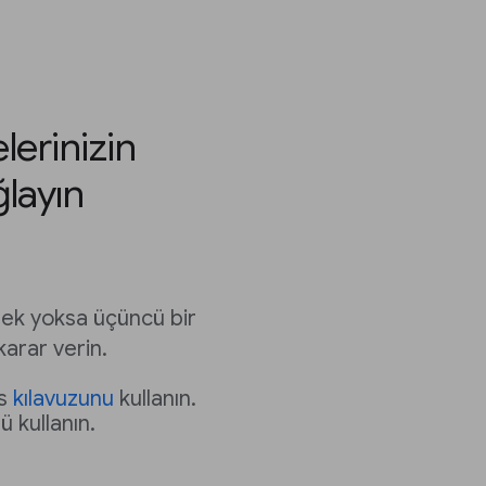
elerinizin
ğlayın
rmek yoksa üçüncü bir
karar verin.
rs
kılavuzunu
kullanın.
 kullanın.