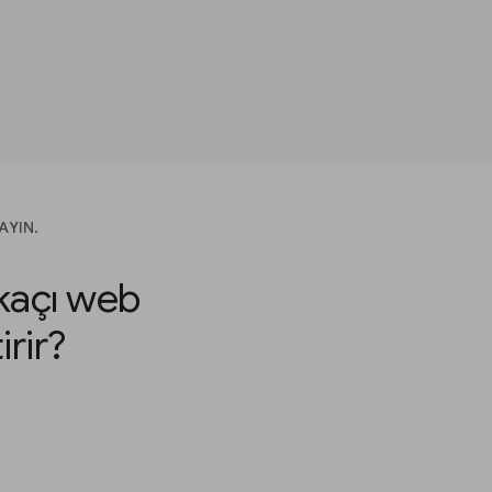
AYIN.
kaçı web
irir?