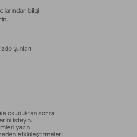
ılarından bilgi
rin.
nizde şunları
ale okuduktan sonra
rini isteyin.
emleri yazın
neden etkinleştirmeleri