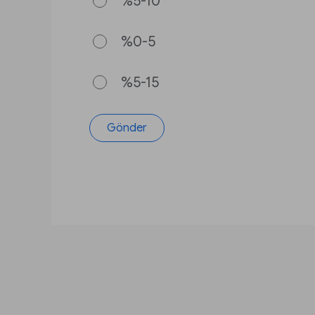
%5-10
%0-5
%5-15
Gönder