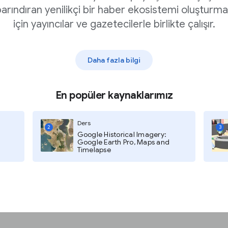
arındıran yenilikçi bir haber ekosistemi oluşturm
için yayıncılar ve gazetecilerle birlikte çalışır.
dırarak
Trafik
Daha fazla bilgi
 geldiğini görmek için
En popüler kaynaklarımız
 gelin.
Ders
a web bildirimlerinden
2
3
Google Historical Imagery:
lon görünmez.
Google Earth Pro, Maps and
Timelapse
kip gerekmediğini