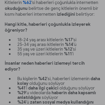
Kitlelerin
%62
'si haberleri çoğunlukla internetten
okuduğunu
belirtse de genç kitlelerin önemli bir
kısmı haberleri internetten
izlediğini
belirtiyor:
Hangi kitle, haberleri çoğunlukla izleyerek
öğreniyor?
18-24 yaş arası kitlelerin
%17
'si
25-34 yaş arası kitlelerin
%14
'ü
35 yaş ve üzeri kitlelerin
%12
'si
55 yaş ve üzeri kitlelerin
%11
'i
İnsanlar neden haberleri izlemeyi tercih
ediyor?
Bu kişilerin
%42
'si, haberleri izlemenin
daha
kolay
olduğunu söylüyor
%41
'i
daha ilgi çekici
olduğunu söylüyor
%29
'u videolarda
haberin daha kapsamlı
anlatıldığını
söylüyor
%24
'ü
zaten sosyal medya kullandığını