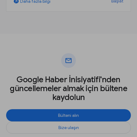
Başlat
Daha fazla bilgi
arrow_outward
mail
Google Haber İnisiyatifi'nden
güncellemeler almak için bültene
kaydolun
Bülteni alın
Bize ulaşın