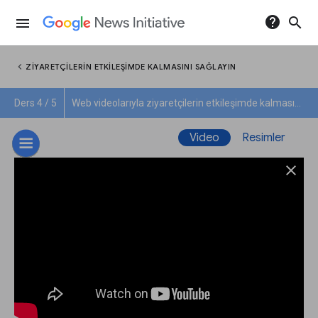
help
search
menu
chevron_left
ZIYARETÇILERIN ETKILEŞIMDE KALMASINI SAĞLAYIN
Ders 4 / 5
Web videolarıyla ziyaretçilerin etkileşimde kalmasını sağlayın
Video
Resimler
close