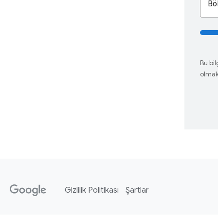
Bö
Bu bil
olmak 
Gizlilik Politikası
Şartlar