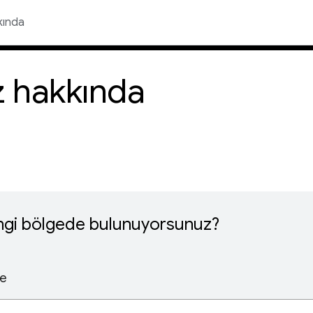
kında
iz hakkında
gi bölgede bulunuyorsunuz?
ge