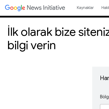
Kaynaklar
Hak
İlk olarak bize siten
bilgi verin
Han
Böl