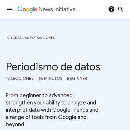
help
search
menu
chevron_left
TODAS LAS FORMACIONES
Periodismo de datos
13 LECCIONES
65 MINUTOS
BEGINNER
From beginner to advanced,
strengthen your ability to analyze and
interpret data with Google Trends and
a range of tools from Google and
beyond.