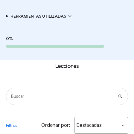
expand_more
HERRAMIENTAS UTILIZADAS
0%
Lecciones
search
Ordenar por:
Destacadas
Filtros