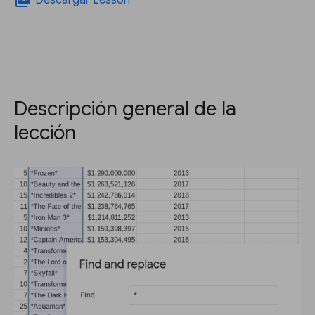
picture_as_pdf
Descargar Lesson
Descripción general de la
lección