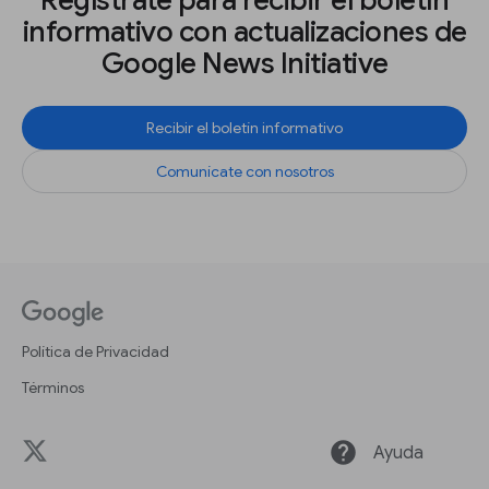
Regístrate para recibir el boletín
informativo con actualizaciones de
Google News Initiative
Recibir el boletín informativo
Comunícate con nosotros
Política de Privacidad
Términos
help
Ayuda