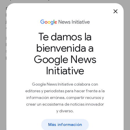
PASO 2
close
Hay una letra “F” junto al número 13 en la fila A14, y un “TS3”
junto al número 4 en la celda B27. Eliminaremos estos
caracteres para que solo queden los números 13 y 4.
Te damos la
PASO 3
bienvenida a
Elimina las letras que sobran en las celdas B40 y B48, para que
solo queden los números 19 y 8. Haz lo mismo en la celda D17
Google News
para eliminar la “F8” del principio.
Initiative
Google News Initiative colabora con
editores y periodistas para hacer frente a la
información errónea, compartir recursos y
Edición en lotes con la función
crear un ecosistema de noticias innovador
Buscar y reemplazar.
y diverso.
Más información