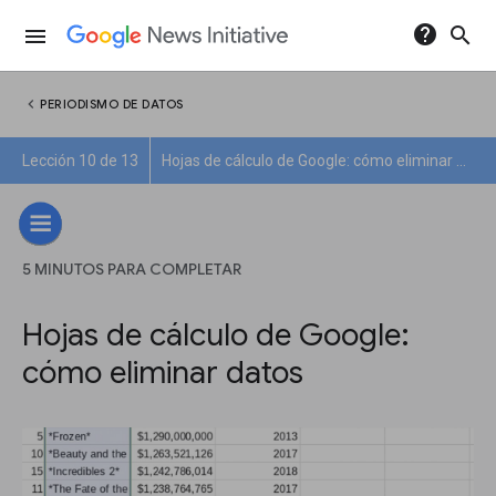
help
search
menu
chevron_left
PERIODISMO DE DATOS
Lección 10 de 13
Hojas de cálculo de Google: cómo eliminar datos
5 MINUTOS PARA COMPLETAR
Hojas de cálculo de Google:
cómo eliminar datos