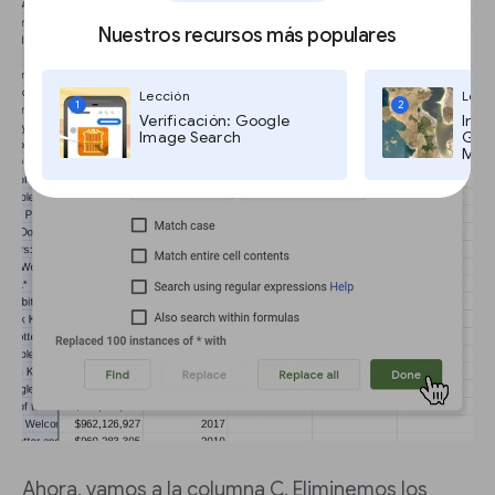
Nuestros recursos más populares
Lección
Lecc
1
2
Verificación: Google
Imág
Image Search
Goog
Maps
Ahora, vamos a la columna C. Eliminemos los