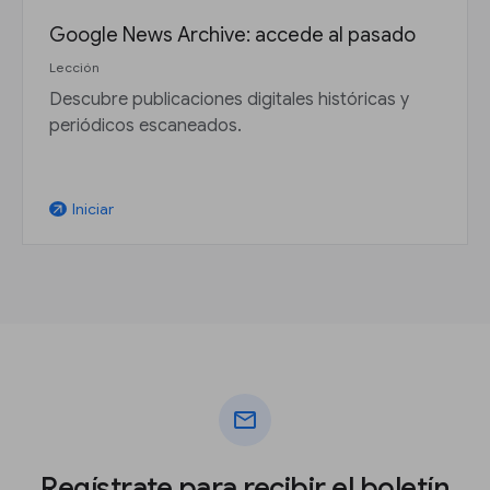
Google News Archive: accede al pasado
Lección
Descubre publicaciones digitales históricas y
periódicos escaneados.
Iniciar
arrow_outward
mail
Regístrate para recibir el boletín