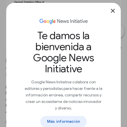
close
Te damos la
bienvenida a
Google News
El Google Public Data Explorer te ayuda a buscar
Initiative
conjuntos de datos y métricas por palabra clave
igual de rápido que en el buscador de Google.
Google News Initiative colabora con
PASO 1
editores y periodistas para hacer frente a la
Un Conjunto de datos es un paquete estadístico creado por un
información errónea, compartir recursos y
solo proveedor de datos. Por ejemplo, «población en Estados
crear un ecosistema de noticias innovador
Unidos», de la Oficina del Censo de EE.UU., o «indicadores
y diverso.
desarrollo mundial», del Banco Mundial.
Más información
PASO 2