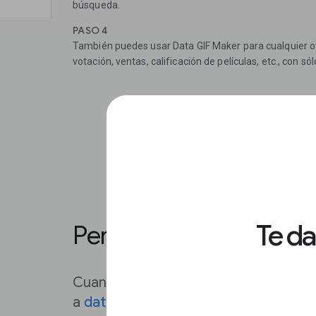
búsqueda.
PASO 4
También puedes usar Data GIF Maker para cualquier o
votación, ventas, calificación de películas, etc., con só
Te d
Personaliza tu diseño.
Cuando hayas decidido que datos qu
a
datagifmaker.withgoogle.com
para 