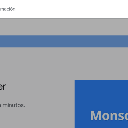
rmación
er
n minutos.