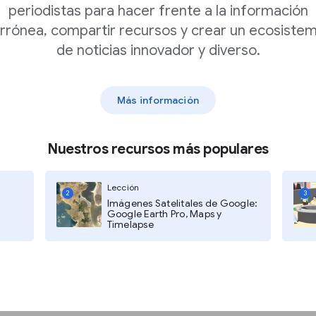
periodistas para hacer frente a la información
rrónea, compartir recursos y crear un ecosiste
de noticias innovador y diverso.
tos, los números que
nterés de búsqueda». No uses
0 se entenderá como 1000000. Sin
Más información
ra crear un efecto en la
Nuestros recursos más populares
entajes haciendo clic en + o %.
n calculará automáticamente la
Lección
2
3
Imágenes Satelitales de Google:
Google Earth Pro, Maps y
Timelapse
de colores.