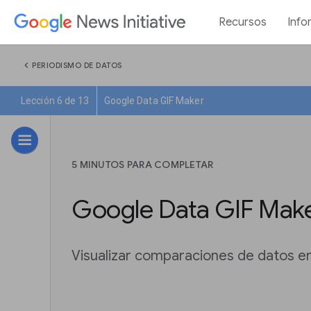
Recursos
Info
chevron_left
PERIODISMO DE DATOS
Lección 6 de 13
Google Data GIF Maker
5 MINUTOS PARA COMPLETAR
Google Data GIF Mak
Visualizar comparaciones de datos e