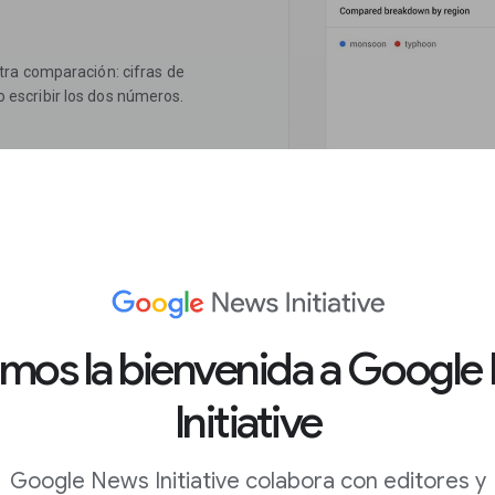
tra comparación: cifras de
lo escribir los dos números.
amos la bienvenida a Google
Initiative
ieres comparar ve
empezar a crear tus
Google News Initiative colabora con editores y