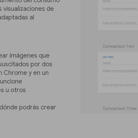
 aumento del consumo
s visualizaciones de
adaptadas al
rear imágenes que
suscitados por dos
on Chrome y en un
funcione
s u otros
 dónde podrás crear