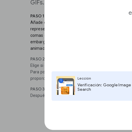
GIFs.
e
PASO 1
Añade el nombre de cada uno de tus dos puntos de da
representan tus datos y un texto explicativo como «i
comas dentro de los números: por ejemplo, 1,000,00
embargo, puedes usar valores separados por comas pa
animación.
PASO 2
Elige si quieres mostrar términos como números o porc
Para porcentajes, introduce tus valores y la aplicació
Lección
proporción.
1
Verificación: Google Image
PASO 3
Search
Después, elige los colores haciendo clic en los puntos 