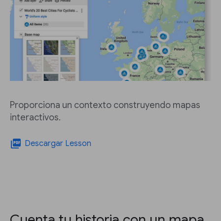
Proporciona un contexto construyendo mapas
interactivos.
picture_as_pdf
Descargar Lesson
Cuenta tu historia con un mapa.