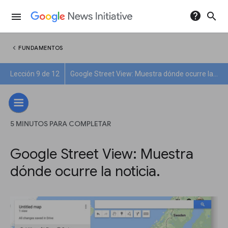
help
search
menu
chevron_left
FUNDAMENTOS
Lección 9 de 12
Google Street View: Muestra dónde ocurre la noticia.
5 MINUTOS PARA COMPLETAR
Google Street View: Muestra
dónde ocurre la noticia.