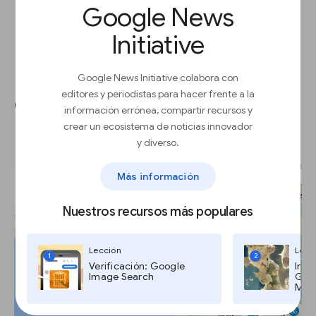
Google News
Initiative
Google News Initiative colabora con
editores y periodistas para hacer frente a la
Compartir tu mapa con el
información errónea, compartir recursos y
mundo.
crear un ecosistema de noticias innovador
y diverso.
Más información
Nuestros recursos más populares
Lección
Lecc
1
2
Verificación: Google
Imág
Image Search
Goog
Maps