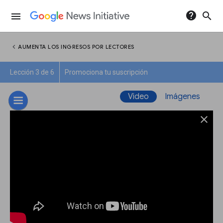
help
search
menu
chevron_left
AUMENTA LOS INGRESOS POR LECTORES
Lección 3 de 6
Promociona tu suscripción
Video
Imágenes
close