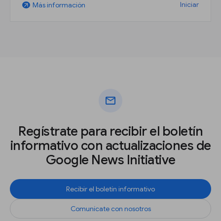
Iniciar
Más información
arrow_outward
mail
Regístrate para recibir el boletín
informativo con actualizaciones de
Google News Initiative
Recibir el boletín informativo
Comunícate con nosotros