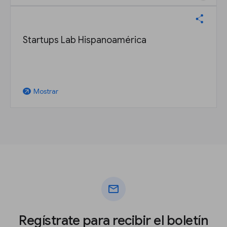
Startups Lab Hispanoamérica
Mostrar
arrow_outward
mail
Regístrate para recibir el boletín