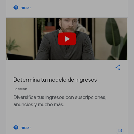
Iniciar
arrow_outward
Determina tu modelo de ingresos
Lección
Diversifica tus ingresos con suscripciones,
anuncios y mucho más.
Iniciar
arrow_outward
open_in_new