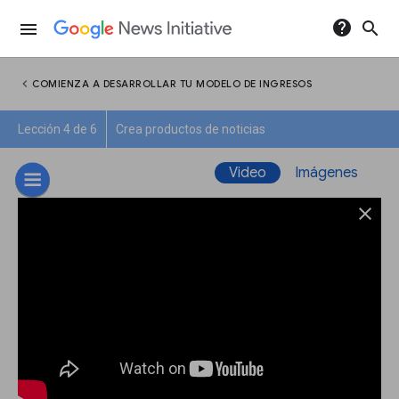
help
search
menu
chevron_left
COMIENZA A DESARROLLAR TU MODELO DE INGRESOS
Lección 4 de 6
Crea productos de noticias
Video
Imágenes
close