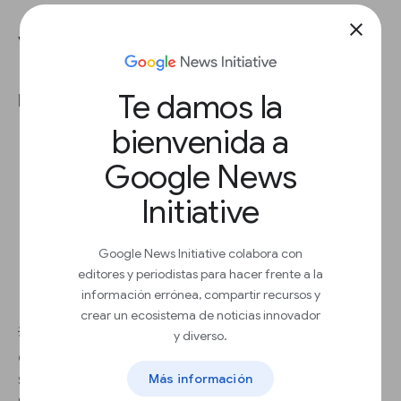
close
Validar: Pon a prueba tu MVP
Te damos la
Pon a prueba tu MVP con lo siguiente:
bienvenida a
Pruebas piloto
, en las que invitas a tu
público a probar el producto
Google News
Anuncios
, para medir si tu producto es
relevante
Initiative
Promociones
, para obtener comentarios
o generar demanda
Entrevistas
, para entender qué valora tu
Google News Initiative colabora con
público
editores y periodistas para hacer frente a la
Financiación colectiva o preventa
, para
información errónea, compartir recursos y
medir el interés
crear un ecosistema de noticias innovador
💡
Práctica recomendada:
Prueba los anuncios
y diverso.
en varias plataformas publicitarias y realiza un
seguimiento de la cantidad de clics para ver si el
Más información