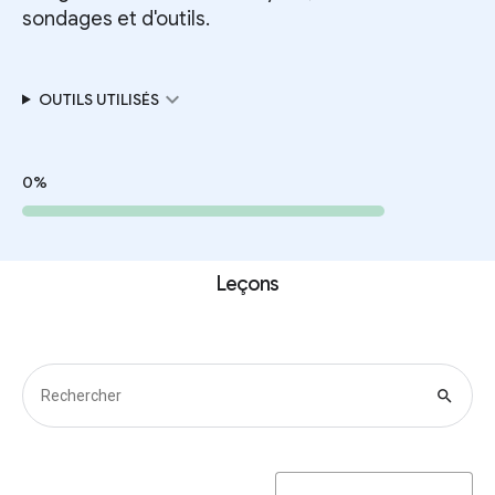
sondages et d'outils.
expand_more
OUTILS UTILISÉS
0%
Leçons
search