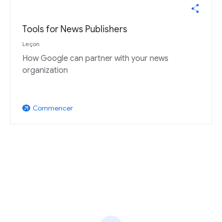
Tools for News Publishers
Leçon
How Google can partner with your news
organization
Commencer
arrow_outward