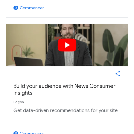
Commencer
arrow_outward
Build your audience with News Consumer
Insights
Leçon
Get data-driven recommendations for your site
Commencer
arrow_outward