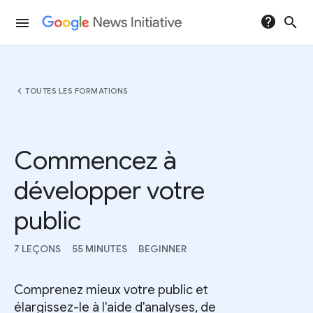
help
search
menu
chevron_left
TOUTES LES FORMATIONS
Commencez à
développer votre
public
7 LEÇONS
55 MINUTES
BEGINNER
Comprenez mieux votre public et
élargissez-le à l'aide d'analyses, de