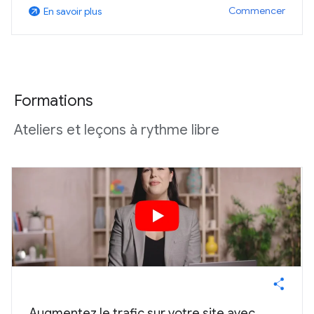
Commencer
En savoir plus
arrow_outward
Formations
Ateliers et leçons à rythme libre
Augmentez le trafic sur votre site avec