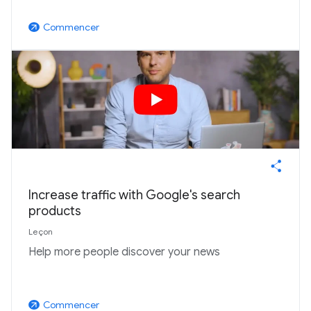
Commencer
arrow_outward
Increase traffic with Google's search
products
Leçon
Help more people discover your news
Commencer
arrow_outward