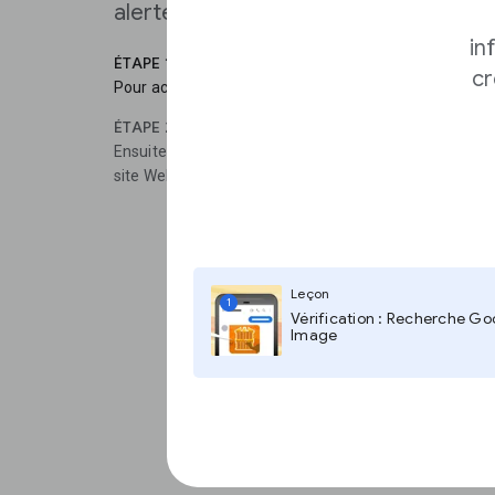
alertes.
in
ÉTAPE 1
cr
Pour accéder aux détails de l’alerte, cliquez sur Affich
ÉTAPE 2
Ensuite, sélectionnez la fréquence à laquelle vous rece
site Web et de contenu que vous voulez rechercher.
Leçon
1
Vérification : Recherche Go
Image