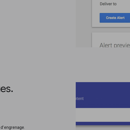
es.
e d’engrenage.