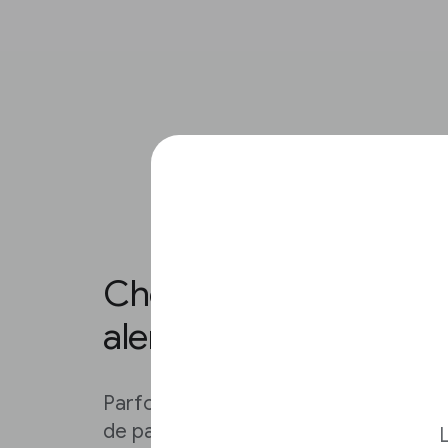
Choisissez la fréquen
alertes.
Parfois, votre boîte de réception est t
de paramétrer la fréquence à laquel
L