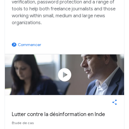
verification, password protection and a range of
tools to help both freelance journalists and those
working within small, medium and large news
organizations.
Commencer
arrow_outward
play_circle
Lutter contre la désinformation en Inde
Étude de cas