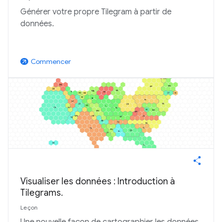
Générer votre propre Tilegram à partir de
données.
Commencer
arrow_outward
Visualiser les données : Introduction à
Tilegrams.
Leçon
Une nouvelle façon de cartographier les données.