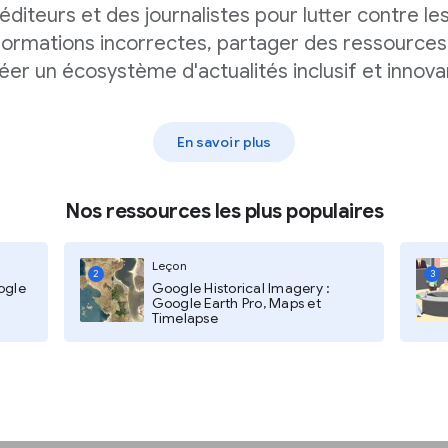
éditeurs et des journalistes pour lutter contre le
e personnalisée
formations incorrectes, partager des ressources
contenu payant.
éer un écosystème d'actualités inclusif et innova
vous pouvez chercher des articles
En savoir plus
spapers, suivi par les termes de
Nos ressources les plus populaires
te:google.com/newspapers « NASA
araitre les articles numérisés
Leçon
2
3
ogle
Google Historical Imagery :
Google Earth Pro, Maps et
Timelapse