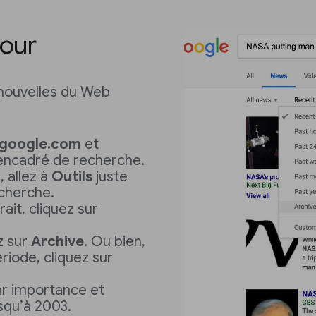
jour
nouvelles du Web
google.com
et
’encadré de recherche.
, allez à
Outils
juste
cherche.
ait, cliquez sur
z sur
Archive
. Ou bien,
riode, cliquez sur
ar importance et
usqu’à 2003.