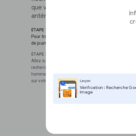
que vous n’y trouverez pas de périod
in
antérieure à 1970 ou de lien vers un 
cr
ÉTAPE 1
Pour trouver des articles datant de 1995 ou d’avant, 
de journaux numérisés.
ÉTAPE 2
Allez sur google.com et saisissez site:google.com/new
recherche que vous voulez utiliser. Par exemple, si
homme sur Mars ». Cette recherche fera apparaîtreapp
sur votre sujet.
Leçon
1
Vérification : Recherche Go
Image