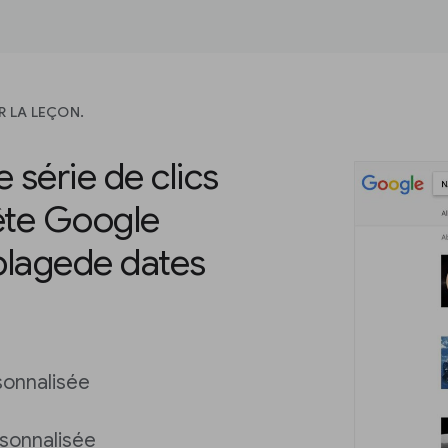
R LA LEÇON.
 série de clics
ête Google
plagede dates
sonnalisée
rsonnalisée