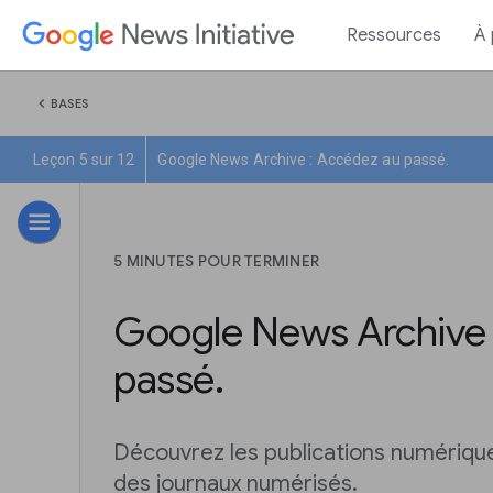
Ressources
À
chevron_left
BASES
Leçon 5 sur 12
Google News Archive : Accédez au passé.
5 MINUTES POUR TERMINER
Google News Archive 
passé.
Découvrez les publications numérique
des journaux numérisés.