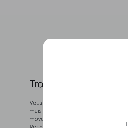
Trouver des articles d
Vous avez trouvez des articles qui r
mais comment accéder à l’année 1995 
moyens d’effectuer votre recherche.
L
Recherche Google habituelle sur le 