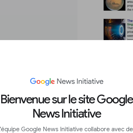
’avant 2003.
Bienvenue sur le site Google
emontent jusqu’à 2003,
News Initiative
? Il existe deux
 Le premier est votre
'équipe Google News Initiative collabore avec d
Web. Notez seulement