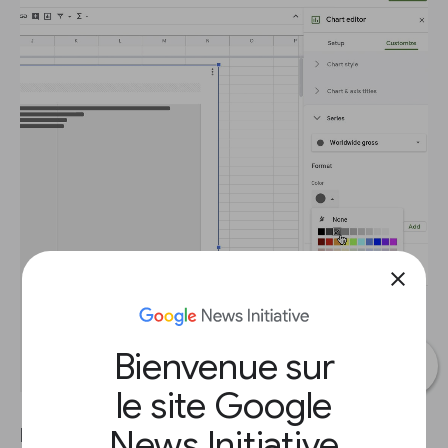
close
Bienvenue sur
le site Google
News Initiative
Faisons des reflets dans le graphique afin