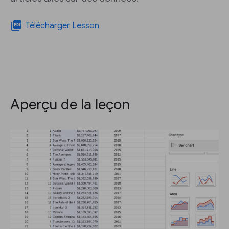
picture_as_pdf
Télécharger Lesson
Aperçu de la leçon