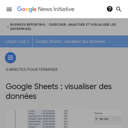
help
search
menu
BUSINESS REPORTING : CHERCHER, ANALYSER ET VISUALISER LES
chevron_left
ENTREPRISES.
Leçon 3 sur 3
Google Sheets : visualiser des données
5 MINUTES POUR TERMINER
Google Sheets : visualiser des
données