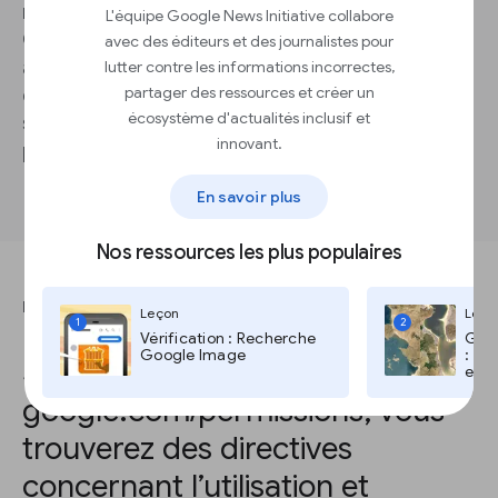
nombreux produits tels que Google Maps et
L'équipe Google News Initiative collabore
Google Earth incorporent automatiquement une
avec des éditeurs et des journalistes pour
attribution à Google et au fournisseur de
lutter contre les informations incorrectes,
partager des ressources et créer un
données. Nous avons également mis en place un
écosystème d'actualités inclusif et
site d’attributions pour répondre à vos questions
innovant.
plus détaillées.
En savoir plus
Nos ressources les plus populaires
RÉPONDEZ À CETTE QUESTION POUR TERMINER LA LEÇON.
Leçon
Leço
1
2
Vérification : Recherche
Goog
Google Image
: Go
Sur le site
et T
google.com/permissions, vous
trouverez des directives
concernant l’utilisation et