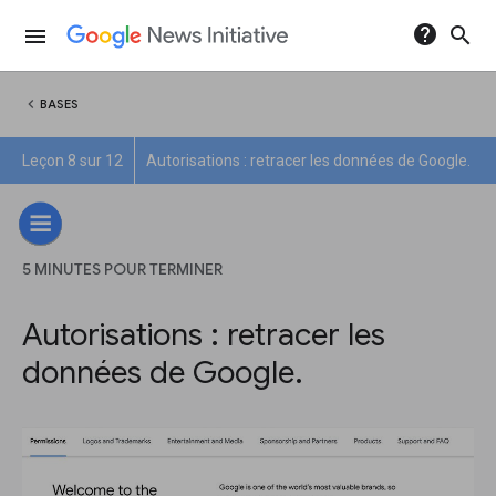
help
search
menu
chevron_left
BASES
Leçon 8 sur 12
Autorisations : retracer les données de Google.
5 MINUTES POUR TERMINER
Autorisations : retracer les
données de Google.