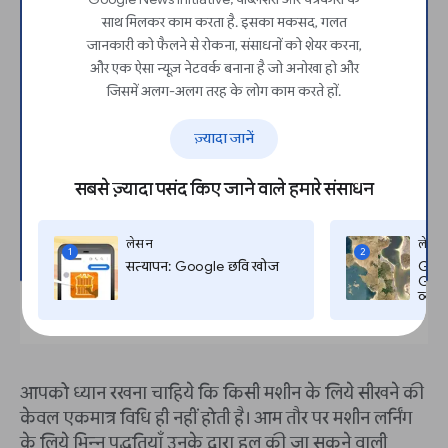
साथ मिलकर काम करता है. इसका मकसद, गलत
जानकारी को फैलने से रोकना, संसाधनों को शेयर करना,
और एक ऐसा न्यूज़ नेटवर्क बनाना है जो अनोखा हो और
जिसमें अलग-अलग तरह के लोग काम करते हों.
ज़्यादा जानें
सबसे ज़्यादा पसंद किए जाने वाले हमारे संसाधन
लेसन
लेसन
1
2
सत्यापन: Google छवि खोज
Goog
Googl
व्यत
आपको ध्यान रखना चाहिये कि किसी मशीन के लिये सीखने की
केवल एकमात्र विधि ही नहीं होती है। आम तौर पर मशीन लर्निंग
के लिये भिन्न पद्धतियाँ उनके द्वारा हल की जा सकने वाली