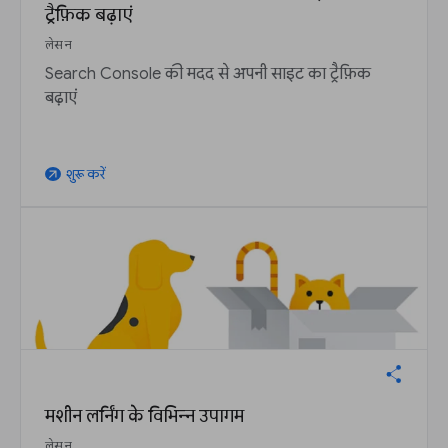
ट्रैफ़िक बढ़ाएं
लेसन
Search Console की मदद से अपनी साइट का ट्रैफ़िक
बढ़ाएं
शुरू करें
arrow_outward
मशीन लर्निंग के विभिन्न उपागम
लेसन