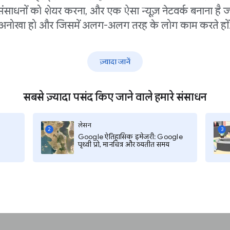
संसाधनों को शेयर करना, और एक ऐसा न्यूज़ नेटवर्क बनाना है ज
अनोखा हो और जिसमें अलग-अलग तरह के लोग काम करते हों
 के ओपन रेट का औसत
22%
.6%
है, जो सभी ईमेल
ज़्यादा जानें
हैं:
सबसे ज़्यादा पसंद किए जाने वाले हमारे संसाधन
सदस्यता के ऑफ़र या दान के
लेसन
2
3
 संख्या कितनी है?
Google ऐतिहासिक इमेजरी: Google
पृथ्वी प्रो, मानचित्र और व्यतीत समय
्ति मैनेज कर सकता है जिसे
ं: