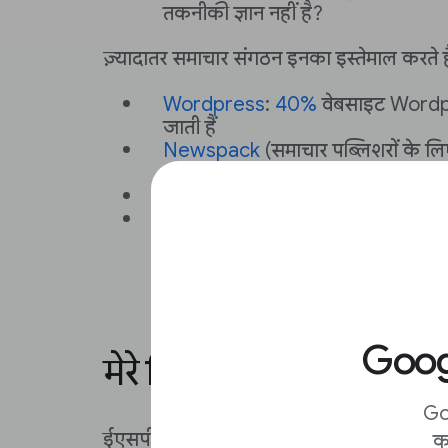
तकनीकी ज्ञान नहीं है?
ज़्यादातर समाचार संगठन इनका इस्तेमाल करते है
Wordpress
:
40%
वेबसाइट Wordp
जाती हैं
Newspack
(समाचार पब्लिशरों के 
गया प्रोजेक्ट)
Substack
Ghost
Googl
मेरे लिए कौनसी ईएसपी सब
Go
ईएसपी यानी
ईमेल सेवा देने वाली कंपनी
का इस
क