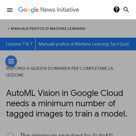
help
search
menu
chevron_left
MANUALE PRATICO DI MACHINE LEARNING
Lezione 7 di 7
Manuale pratico di Machine Learning: fai il Quiz!
RISPONDI A QUESTA DOMANDA PER COMPLETARE LA
LEZIONE.
AutoML Vision in Google Cloud
needs a minimum number of
tagged images to train a model.
The minimum required by AutoML