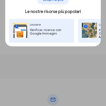
Le nostre risorse più popolari
Lezione
Lezi
1
2
Verifica: ricerca con
Imma
Google Immagini
Goog
Maps
mail