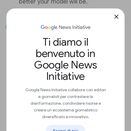
better your model will be.
close
Avanti
Ti diamo il
benvenuto in
Google News
Initiative
Google News Initiative collabora con editori
e giornalisti per contrastare la
disinformazione, condividere risorse e
creare un ecosistema giornalistico
diversificato e innovativo.
Scopri di più