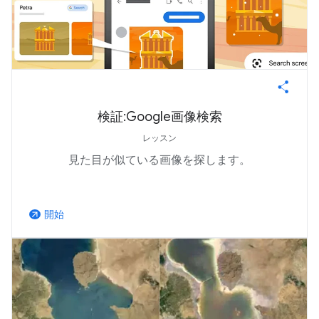
検証:Google画像検索
レッスン
見た目が似ている画像を探します。
開始
arrow_outward