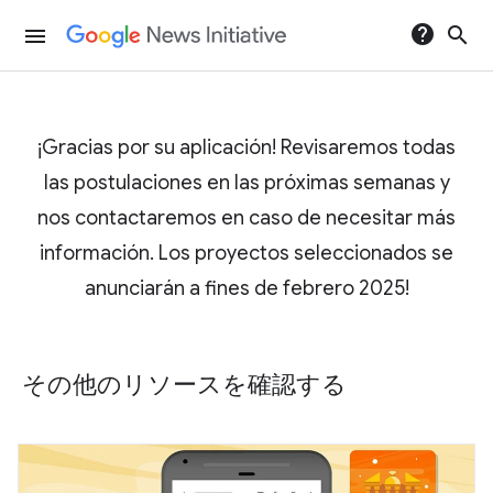
help
search
menu
¡Gracias por su aplicación! Revisaremos todas
las postulaciones en las próximas semanas y
nos contactaremos en caso de necesitar más
información. Los proyectos seleccionados se
anunciarán a fines de febrero 2025!
その他のリソースを確認する