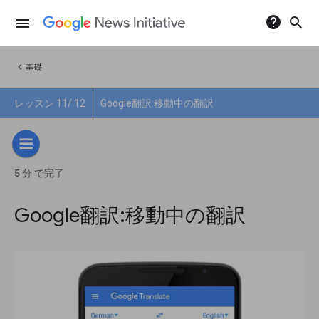
help
search
menu
chevron_left
基礎
レッスン 11/ 12
Google翻訳:移動中の翻訳
5 分 で完了
Google翻訳:移動中の翻訳