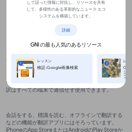
して誤った情報に対抗し、リソースを共有
して、多様性のある革新的なニュース エコ
システムを構築しています。
詳細
GNI の最も人気のあるリソース
データ通信容量がなくなった、またはデータ容量
レッスン
レッ
1
2
をセーブしたいですか？心配ありません。ほとん
検証:Google画像検索
Go
ジ:G
どの端末では、オフライン翻訳に言語パックをダ
プ, T
ウンロードすることができます。リアルタイム翻
訳はすべての端末で通信せず使用できます。
会話をする、標識を読む、オフラインで翻訳する
などの機能が翻訳アプリにはそろっています。
iPhoneのApp StoreまたはAndroidのPlay Storeか