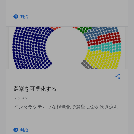
開始
arrow_outward
選挙を可視化する
レッスン
インタラクティブな視覚化で選挙に命を吹き込む
開始
arrow_outward