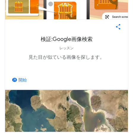
検証:Google画像検索
レッスン
見た目が似ている画像を探します。
開始
arrow_outward