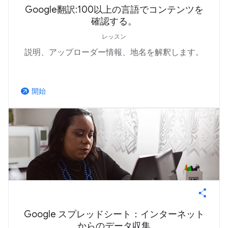
Google翻訳:100以上の言語でコンテンツを
確認する。
レッスン
説明、アップローダー情報、地名を解釈します。
開始
arrow_outward
Google スプレッドシート：インターネット
からのデータ収集