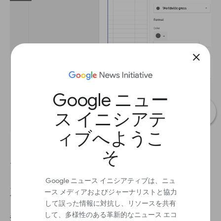
close
Google ニュー
ス イニシアテ
ィブへようこ
そ
グラフの一部を強調表示して、特定の要素に対し
てユーザーの注目を集めましょう。
Google ニュース イニシアティブは、ニュ
ステップ 1
ース メディアおよびジャーナリストと協力
すべてのバーの色を灰色に変更します。グラフエディタで、カス
して誤った情報に対抗し、リソースを共有
タマイズ>シリーズの順に選択して、「全世界の総額」に対して
して、多様性のある革新的なニュース エコ
濃いグレーの網掛けを選択します。