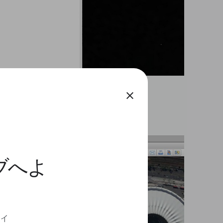
close
ィブへよ
ディ