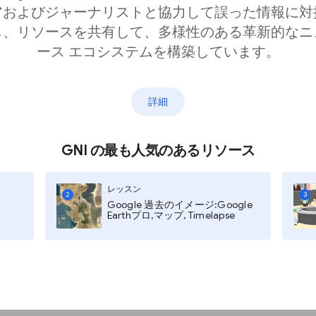
アおよびジャーナリストと協力して誤った情報に対
し、リソースを共有して、多様性のある革新的なニ
ース エコシステムを構築しています。
リーで利用できるHDツアー
。Google Earth
ートリアルで確認してみまし
詳細
ついてさらに知る。
GNI の最も人気のあるリソース
on JPGs of these historical
レッスン
2
3
Google 過去のイメージ:Google
Earthプロ,マップ, Timelapse
hoose the resolution of your
map.