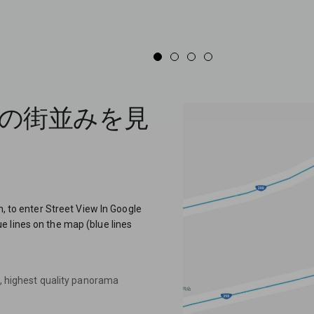
過去の街並みを見
n, to enter Street View In Google
 lines on the map (blue lines
t, highest quality panorama