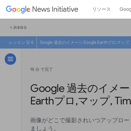
リソース
Goo
chevron_left
調査報告
レッスン 5/ 6
Google 過去のイメージ:Google Earthプロ,マップ, T
15 分 で完了
Google 過去のイメージ
Earthプロ,マップ, Time
画像がどこで撮影されいつアップロー
ましょう。