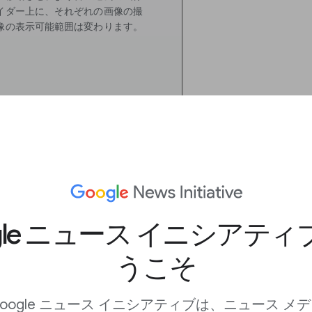
イダー上に、それぞれの画像の撮
像の表示可能範囲は変わります。
クスポート
gle ニュース イニシアテ
＞保存＞画像を保存 の手順
うこそ
PGを保存、エクスポー
タンが地図上に現れ、
oogle ニュース イニシアティブは、ニュース メ
選択したり削除したり