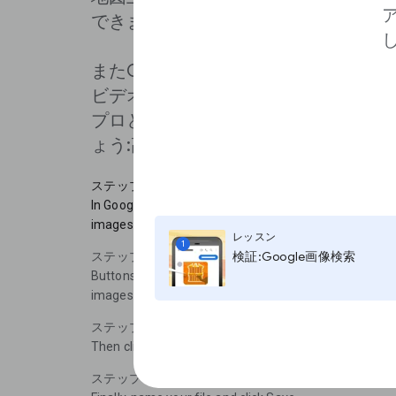
できます。
またGoogle Earthプロは、ストー
ビデオの作成、エクスポートも可能にします
プロとGoogle Earthプロのチュ
ょう:高解像度画像のエクスポートに
ステップ 1
In Google Earth, you can save and export high-resoluti
images by going to File, Save, then Save Image.
レッスン
1
ステップ 2
検証:Google画像検索
Buttons will appear above the map that allow you to c
images and keep or remove various elements on the 
ステップ 3
Then click Save image.
ステップ 4