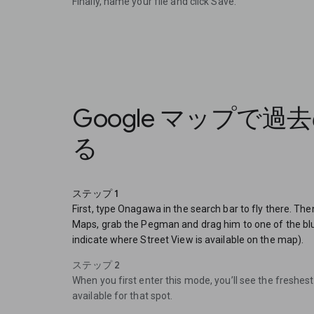
Finally, name your file and click Save.
Google マップで
る
ステップ 1
First, type Onagawa in the search bar to fly there. The
Maps, grab the Pegman and drag him to one of the blue
indicate where Street View is available on the map).
ステップ 2
When you first enter this mode, you’ll see the freshes
available for that spot.