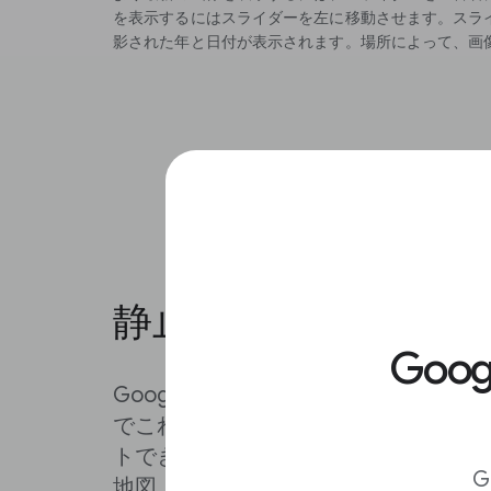
を表示するにはスライダーを左に移動させます。スラ
影された年と日付が表示されます。場所によって、画
静止画像と映像をエ
Goo
Google Earthプロでは、ファイル
でこれら過去のイメージの高解像度J
トできます。画像の解像度を選べるボ
G
地図上に表示されるさまざまな要素を