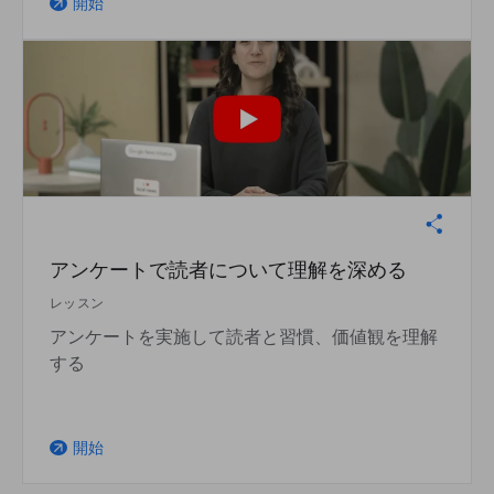
開始
arrow_outward
アンケートで読者について理解を深める
レッスン
アンケートを実施して読者と習慣、価値観を理解
する
開始
arrow_outward