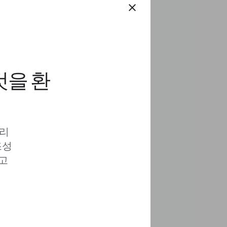
close
것을 환
 리
조성
고