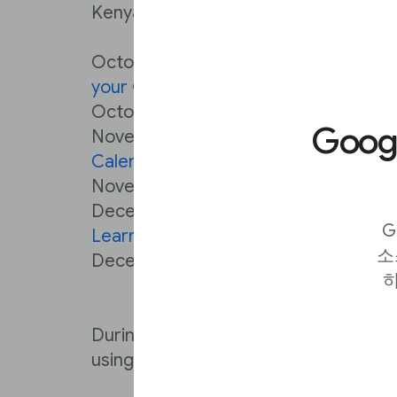
Kenya:
October 22nd -
Journalism Studio and
your Calendar
October 29th -
Elections
-
Add it to 
Goo
November 9th -
Distributed newsro
Calendar
November 23rd -
Podcasts
-
Add it t
December 7th -
Data Journalism and
G
Learning
-
Add it to your Calendar
소
December 21st -
Verification
-
Add it
하
During each of the sessions, viewers 
using the Youtube Live chat facility.