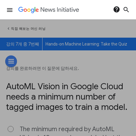
help
search
menu
chevron_left
직접 해보는 머신 러닝
강의 7개 중 7번째
Hands-on Machine Learning: Take the Quiz
강의를 완료하려면 이 질문에 답하세요.
AutoML Vision in Google Cloud
needs a minimum number of
tagged images to train a model.
The minimum required by AutoML