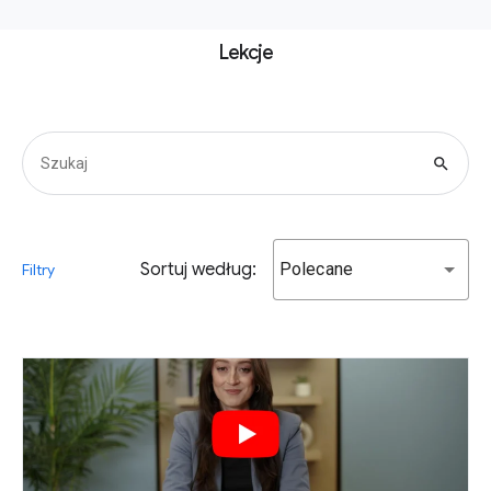
Lekcje
search
Sortuj według:
Polecane
Filtry