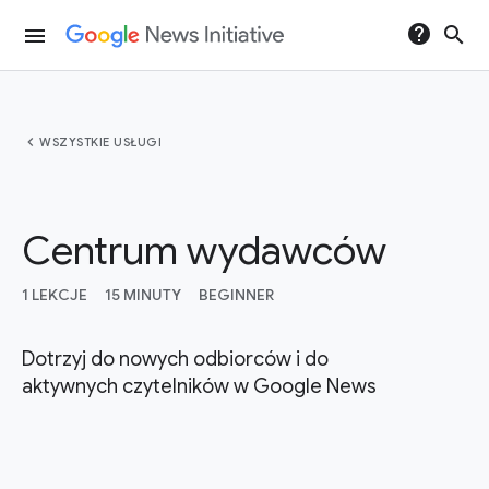
help
search
menu
chevron_left
WSZYSTKIE USŁUGI
Centrum wydawców
1 LEKCJE
15 MINUTY
BEGINNER
Dotrzyj do nowych odbiorców i do
aktywnych czytelników w Google News