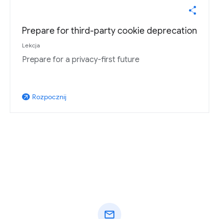
Prepare for third-party cookie deprecation
Lekcja
Prepare for a privacy-first future
Rozpocznij
arrow_outward
mail