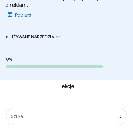
z reklam.
picture_as_pdf
Pobierz
expand_more
UŻYWANE NARZĘDZIA
0%
Lekcje
search