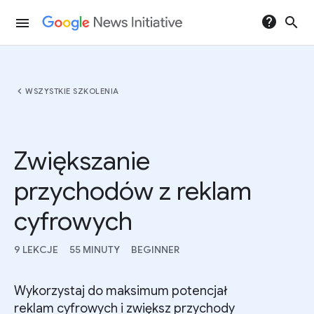
help
search
menu
chevron_left
WSZYSTKIE SZKOLENIA
Zwiększanie
przychodów z reklam
cyfrowych
9 LEKCJE
55 MINUTY
BEGINNER
Wykorzystaj do maksimum potencjał
reklam cyfrowych i zwiększ przychody