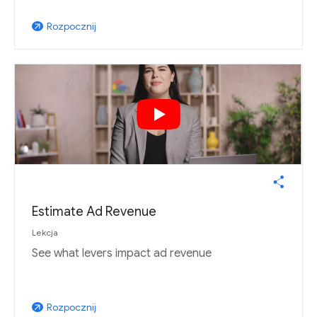
Rozpocznij
arrow_outward
Estimate Ad Revenue
Lekcja
See what levers impact ad revenue
Rozpocznij
arrow_outward