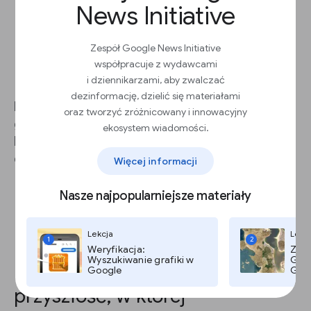
News Initiative
sekcję
Tagi
.
Wybierz odpowiednie tagi, takie jak
rozmiary, i kliknij
Dalej
.
Zespół Google News Initiative
Skopiuj tagi z sekcji
Tag – wyniki
.
współpracuje z wydawcami
Prześlij je deweloperowi, żeby zostały
uwzględnione w kodzie źródłowym.
i dziennikarzami, aby zwalczać
dezinformację, dzielić się materiałami
Możesz również tworzyć tagi reklam ręcznie, ale
oraz tworzyć zróżnicowany i innowacyjny
generator tagów dostępny w usłudze Ad
ekosystem wiadomości.
Manager pomoże Tobie lub Twojemu
deweloperowi utworzyć odpowiednie tagi.
Więcej informacji
Nasze najpopularniejsze materiały
Lekcja
Lekc
1
2
Weryfikacja:
Zdję
Wyszukiwanie grafiki w
Goog
Przygotowywanie się na
Google
Goog
przyszłość, w której