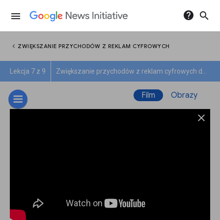
help
search
menu
chevron_left
ZWIĘKSZANIE PRZYCHODÓW Z REKLAM CYFROWYCH
Lekcja 7 z 9
Zwiększanie przychodów z reklam cyfrowych dzięki Google Ad Managerowi
Film
Obrazy
close