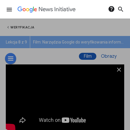
help
search
menu
chevron_left
WERYFIKACJA
Lekcja 8 z 9
Film: Narzędzia Google do weryfikowania informacji
Film
Obrazy
close