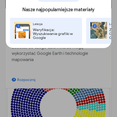
Nasze najpopularniejsze materiały
Lekcja
Lekc
Film: Google Earth i technologie
1
2
Weryfikacja:
Zdję
mapowania dla reporterów
Wyszukiwanie grafiki w
Goog
Google
Goog
Lekcja
Zobacz, do czego dziennikarze mogą
wykorzystać Google Earth i technologie
mapowania
Rozpocznij
arrow_outward