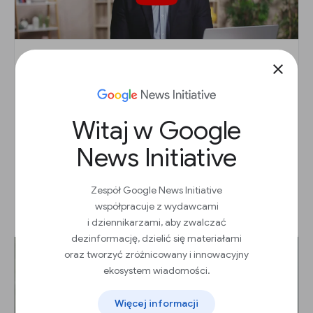
close
Zwiększanie przychodów z reklam
cyfrowych dzięki AdSense
Witaj w Google
Lekcja
Zacznij korzystać z AdSense, aby
News Initiative
zautomatyzować przychody z reklam
Zespół Google News Initiative
współpracuje z wydawcami
Rozpocznij
arrow_outward
i dziennikarzami, aby zwalczać
dezinformację, dzielić się materiałami
oraz tworzyć zróżnicowany i innowacyjny
ekosystem wiadomości.
Więcej informacji