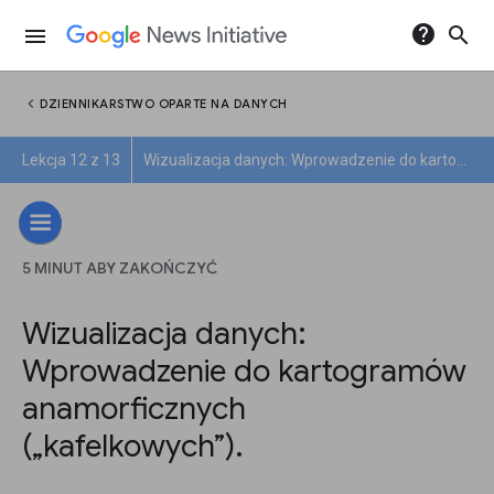
help
search
menu
chevron_left
DZIENNIKARSTWO OPARTE NA DANYCH
Lekcja 12 z 13
Wizualizacja danych: Wprowadzenie do kartogramów anamorficznych („kafelkowych”).
5 MINUT ABY ZAKOŃCZYĆ
Wizualizacja danych:
Wprowadzenie do kartogramów
anamorficznych
(„kafelkowych”).