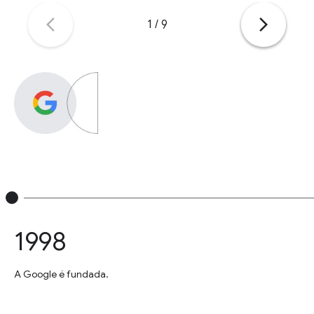
arrow_back_ios_new
arrow_forward_ios
1
/
9
1998
A Google é fundada.