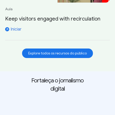
Aula
Keep visitors engaged with recirculation
Iniciar
arrow_outward
Explore todos os recursos do público
Fortaleça o jornalismo
digital