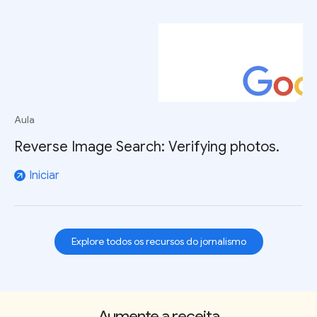
Aula
Reverse Image Search: Verifying photos.
Iniciar
arrow_outward
Explore todos os recursos do jornalismo
Aumente a receita