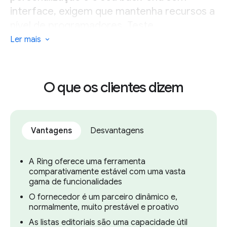
interface, exigem que mantenha recursos a
nível de programadores. Teste
cuidadosamente.
Ler mais
Como corolário, a Ring é menos adequada
para editoras de pequena e micro
O que os clientes dizem
dimensão que não dispõem de muitos
recursos técnicos ou a nível de
programadores.
Vantagens
Desvantagens
A Ring oferece uma ferramenta
comparativamente estável com uma vasta
gama de funcionalidades
O fornecedor é um parceiro dinâmico e,
normalmente, muito prestável e proativo
As listas editoriais são uma capacidade útil