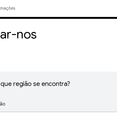
rmações
ar-nos
que região se encontra?
ião