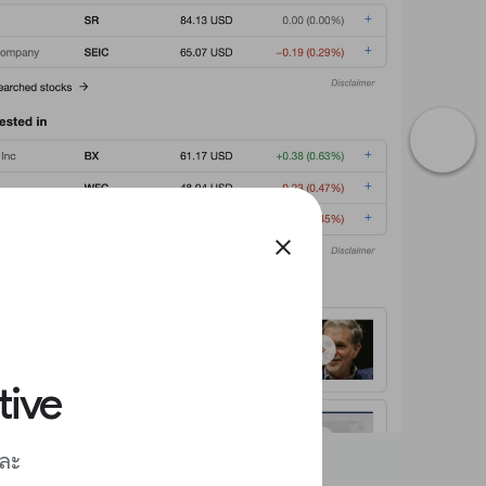
close
tive
และ