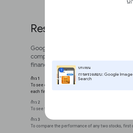
นั
Research and compar
Google Finance makes it easy to res
compare performance, find relevant
financials.
บทเรียน
1
การตรวจสอบ: Google Image
ก้าว 1
Search
To see quarterly financial information, click Financials.
each financial report by clicking on its date.
ก้าว 2
To see the most recent news stories in relation to the
ก้าว 3
To compare the performance of any two stocks, first 