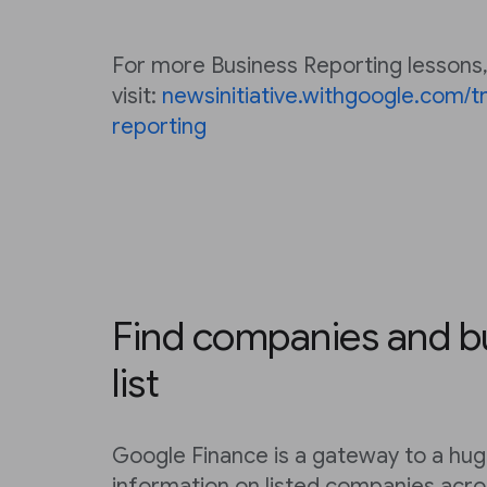
For more Business Reporting lessons
visit:
newsinitiative.withgoogle.com/t
reporting
Find companies and bu
list
Google Finance is a gateway to a huge
information on listed companies acro