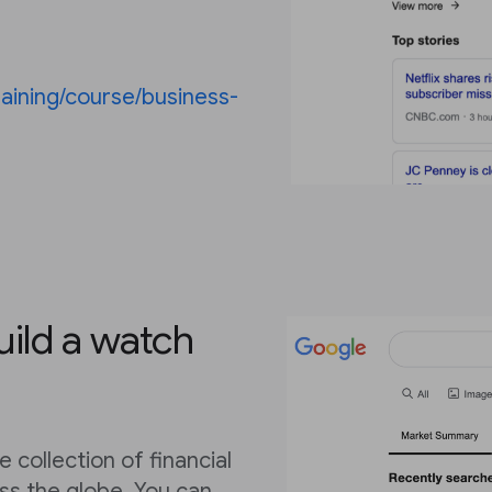
,
raining/course/business-
ild a watch
 collection of financial
ss the globe. You can