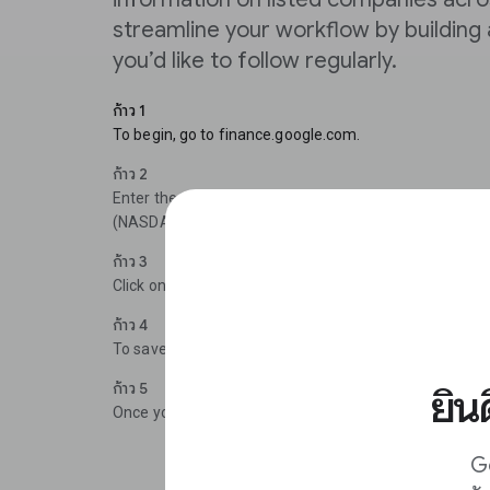
streamline your workflow by building 
you’d like to follow regularly.
ก้าว 1
To begin, go to finance.google.com.
ก้าว 2
Enter the company name, we have used a fake compan
(NASDAQ) and its ticker symbol (EXMPL).
ก้าว 3
Click on the stock to see an overview, relevant news, a
ก้าว 4
To save stocks you’re interested in, click Follow.
ก้าว 5
ยิน
Once you have followed a stock, it will appear in Your 
Go