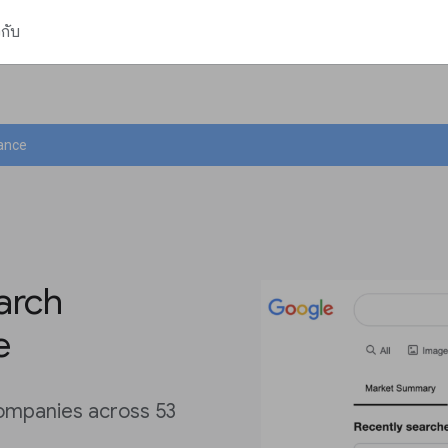
วกับ
ance
arch
e
companies across 53