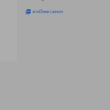
picture_as_pdf
ดาวน์โหลด Lesson