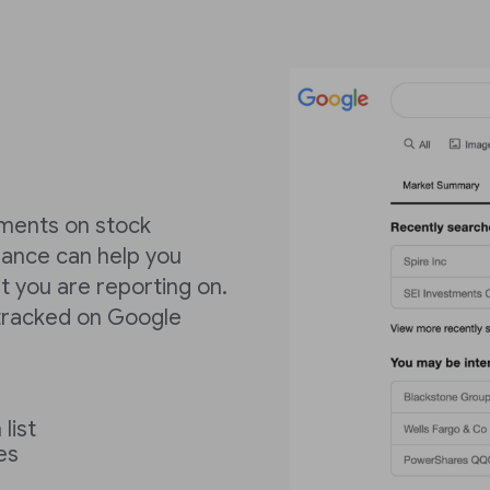
ements on stock
nance can help you
 you are reporting on.
s tracked on Google
list
es