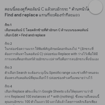
ตอนนี้ลองดูที่คอลัมน์ C แล้วลบอักขระ * ด้านหน้าโดยใช้
Find and replace
แทนที่จะต้องทำทีละแถว
ก้าว 1
เลือกคอลัมน์ C โดยคลิกซ้ายที่ตัวอักษร C ด้านบนของคอลัมน์
เลือก Edit > Find and replace
ก้าว 2
ในกล่องข้อความแรก ให้พิมพ์สัญลักษณ์ดอกจันลงไป: * (อักขระที่
ต้องการค้นหาในคอลัมน์ C) ปล่อยช่อง Replace with ว่างไว้เพื่อให้มี
การแทนที่ดอกจันทร์ด้วยอักขระเปล่าหรือคือการลบอักขระทิ้งนั่นเอง
ก้าว 3
ตัวเลือก Search จะต้องระบุเป็น Specific range และช่วงที่กำหนดจะ
ต้องตรงกับคอลัมน์ที่คุณเลือกไว้ ปล่อยช่องทำเครื่องหมายว่างไว้
ก้าว 4
เลือก Replace allจะเห็นว่า Google Sheets แจ้งให้คุณทราบว่ามี
การ Replaced 100 instances of * with (nothing). ซึ่งหมายถึงตอนนี้
คุณลบอักขระ 100 ตัวในแถว 50 แถวได้แล้วโดยการคลิกเลือกเพียง