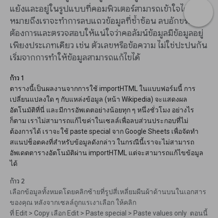
แย้งและอยู่ในรูปแบบที่คอมพิวเตอร์สามารถเข้าใจได้ ซึ่ง
หมายถึงเราจะทำการลบแถวข้อมูลที่ซ้ำซ้อน ลบอักขระที่ไม่
ต้องการและตรวจสอบให้แน่ใจว่าคอลัมน์ข้อมูลมีข้อมูลอยู่
เพียงประเภทเดียว เช่น ตัวเลขหรือข้อความ ไม่ใช่ปะปนกัน
เริ่มจากการทำให้ข้อมูลสามารถแก้ไขได้
ก้าว 1
ตารางนี้เป็นผลงานจากการใช้ importHTML ในแบบฟอร์มนี้ การ
เปลี่ยนแปลงใด ๆ กับแหล่งข้อมูล (หน้า Wikipedia) จะแสดงผล
อัตโนมัติที่นี่ และมีการอัพเดตอย่างน้อยทุก ๆ หนึ่งชั่วโมง อย่างไร
ก็ตาม เราไม่สามารถแก้ไขค่าในเซลล์เพื่อลบส่วนประกอบที่ไม่
ต้องการได้ เราจะใช้ paste special จาก Google Sheets เพื่อจัดทำ
สแนปช็อตคงที่สำหรับข้อมูลดังกล่าว ในกรณีนี้เราจะไม่สามารถ
อัพเดตตารางอัตโนมัติผ่าน importHTML แต่จะสามารถแก้ไขข้อมูล
ได้
ก้าว 2
เลือกข้อมูลทั้งหมดโดยคลิกซ้ายที่รูปสี่เหลี่ยมผืนผ้าด้านบนในเอกสาร
ของคุณ หลังจากเซลล์ถูกแรเงาเลือก ให้คลิก
ที่ Edit > Copy เลือก Edit > Paste special > Paste values only ตอนนี้