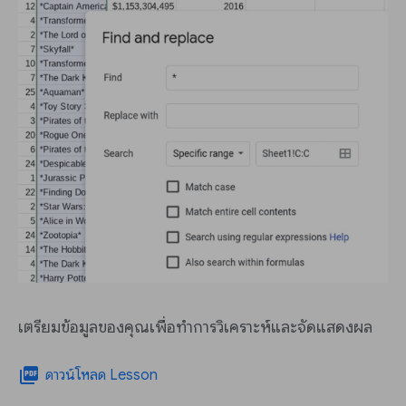
เตรียมข้อมูลของคุณเพื่อทำการวิเคราะห์และจัดแสดงผล
picture_as_pdf
ดาวน์โหลด Lesson