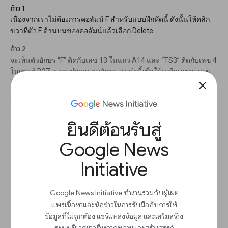
ก้าว 1
เนื่องจากเราไม่ต้องการคอลัมน์ F สำหรับแบบฝึกหัดนี้ ดังนั้นให้คลิก
ขวาที่ตัว F ด้านบนของคอลัมน์แล้วเลือก Delete
ก้าว 2
จะเห็นตัวอักษร “F” ติดกับเลข 13 ในแถว A14 และ “TS3” ติดกับเลข 4
ในเซลล์ B27 เราจะทำการลบอักขระเหล่านี้เพื่อให้เหลือเฉพาะเลข
13 และ 4
close
ก้าว 3
ลบอักขระส่วนเกินในเซลล์ B40 และ B48 เพื่อให้เหลือแต่เลข 19 และ
ยินดีต้อนรับสู่
8 ทำอย่างเดียวกันกับเซลล์ D17 เพื่อลบเซลล์ “F8” ด้านหน้า
Google News
Initiative
Google News Initiative ทำงานร่วมกับผู้เผย
การแก้ไขข้อมูลเป็นชุดผ่าน Find and
แพร่เนื้อหาและนักข่าวในการรับมือกับการให้
replace
ข้อมูลที่ไม่ถูกต้อง แชร์แหล่งข้อมูล และเสริมสร้าง