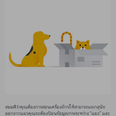
สมมติว่าคุณต้องการสอนเครื่องจักรให้สามารถแยกสุนัข
ออกจากแมวคุณจะต้องป้อนข้อมูลภาพระหว่าง “แมว” และ