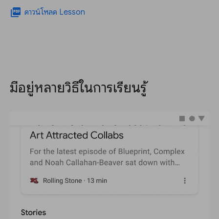
picture_as_pdf
ดาวน์โหลด Lesson
มีอยู่หลายวิธีในการเรียนรู้