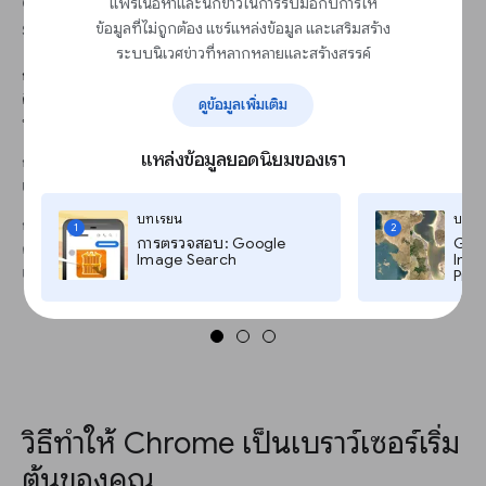
can edit the extension settings to automatically
แพร่เนื้อหาและนักข่าวในการรับมือกับการให้
show translation every time you highlight text.
ข้อมูลที่ไม่ถูกต้อง แชร์แหล่งข้อมูล และเสริมสร้าง
ระบบนิเวศข่าวที่หลากหลายและสร้างสรรค์
ก้าว 1
ติดตั้ง ส่วนขยาย Google Translate บน Chrome เพื่อแปลคำแต่ละคำ
ดูข้อมูลเพิ่มเติม
หรือวลีต่างๆ บนหน้าเว็บได้ง่ายขึ้น
แหล่งข้อมูลยอดนิยมของเรา
ก้าว 2
เน้นส่วนใดส่วนหนึ่งของข้อความในภาษาอื่น
บทเรียน
บทเร
ก้าว 3
1
2
การตรวจสอบ: Google
Goog
คลิกที่ไอคอน แล้วกล่องป๊อปอัพจะปรากฏ แสดงว่าเป็นภาษาอะไรและ
Image Search
Imag
แนะนำการแปล
Pro,
วิธีทำให้ Chrome เป็นเบราว์เซอร์เริ่ม
ต้นของคุณ