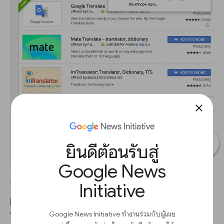
close
ยินดีต้อนรับสู่
Google News
Initiative
This can really speed up the process of verifying
photo captions, video descriptions and user
comments. If you use this feature frequently, you
Google News Initiative ทำงานร่วมกับผู้เผย